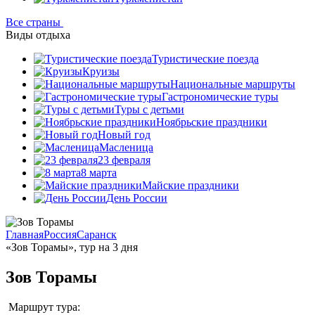
Все страны
Виды отдыха
Туристические поезда
Круизы
Национальные маршруты
Гастрономические туры
Туры с детьми
Ноябрьские праздники
Новый год
Масленица
23 февраля
8 марта
Майские праздники
День России
Главная
Россия
Саранск
«Зов Торамы», тур на 3 дня
Зов Торамы
Маршрут тура: