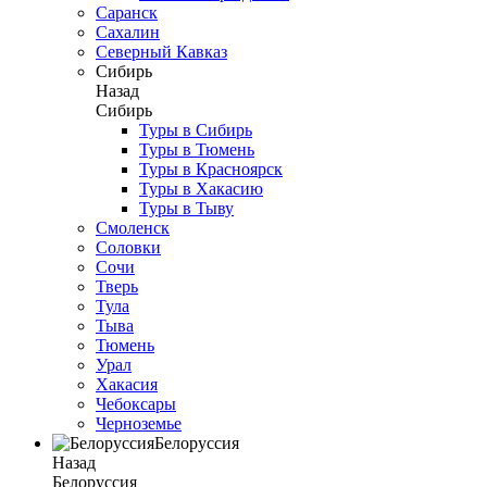
Саранск
Сахалин
Северный Кавказ
Сибирь
Назад
Сибирь
Туры в Сибирь
Туры в Тюмень
Туры в Красноярск
Туры в Хакасию
Туры в Тыву
Смоленск
Соловки
Сочи
Тверь
Тула
Тыва
Тюмень
Урал
Хакасия
Чебоксары
Черноземье
Белоруссия
Назад
Белоруссия