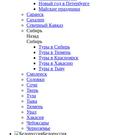
Новый год в Петербурге
Майские праздники
Саранск
Сахалин
Северный Кавказ
Сибирь
Назад
Сибирь
Туры в Сибирь
Туры в Тюмень
Туры в Красноярск
Туры в Хакасию
Туры в Тыву
Смоленск
Соловки
Сочи
Тверь
Тула
Тыва
Тюмень
Урал
Хакасия
Чебоксары
Черноземье
Белоруссия