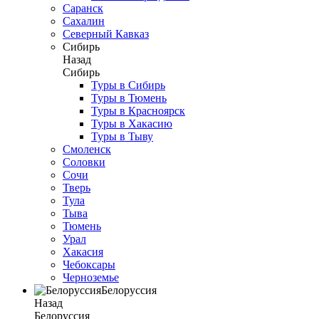
Саранск
Сахалин
Северный Кавказ
Сибирь
Назад
Сибирь
Туры в Сибирь
Туры в Тюмень
Туры в Красноярск
Туры в Хакасию
Туры в Тыву
Смоленск
Соловки
Сочи
Тверь
Тула
Тыва
Тюмень
Урал
Хакасия
Чебоксары
Черноземье
Белоруссия
Назад
Белоруссия