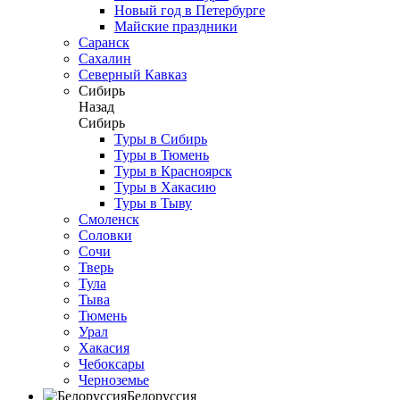
Новый год в Петербурге
Майские праздники
Саранск
Сахалин
Северный Кавказ
Сибирь
Назад
Сибирь
Туры в Сибирь
Туры в Тюмень
Туры в Красноярск
Туры в Хакасию
Туры в Тыву
Смоленск
Соловки
Сочи
Тверь
Тула
Тыва
Тюмень
Урал
Хакасия
Чебоксары
Черноземье
Белоруссия