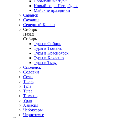
Событийные туры
Новый год в Петербурге
Майские праздники
Саранск
Сахалин
Северный Кавказ
Сибирь
Назад
Сибирь
Туры в Сибирь
Туры в Тюмень
Туры в Красноярск
Туры в Хакасию
Туры в Тыву
Смоленск
Соловки
Сочи
Тверь
Тула
Тыва
Тюмень
Урал
Хакасия
Чебоксары
Черноземье