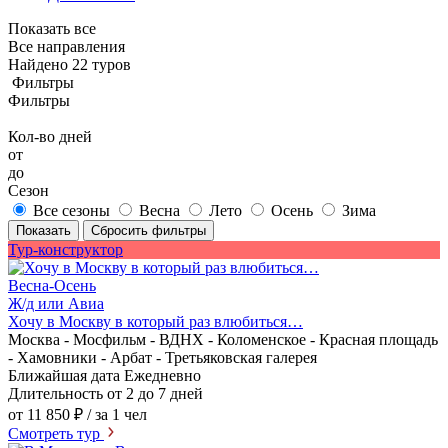
Показать все
Все направления
Найдено 22 туров
Фильтры
Фильтры
Кол-во дней
от
до
Сезон
Все сезоны
Весна
Лето
Осень
Зима
Показать
Сбросить фильтры
Тур-конструктор
Весна-Осень
Ж/д или Авиа
Хочу в Москву в который раз влюбиться…
Москва - Мосфильм - ВДНХ - Коломенское - Красная площадь
- Хамовники - Арбат - Третьяковская галерея
Ближайшая дата
Ежедневно
Длительность
от 2 до 7 дней
от 11 850 ₽
/ за 1 чел
Смотреть тур