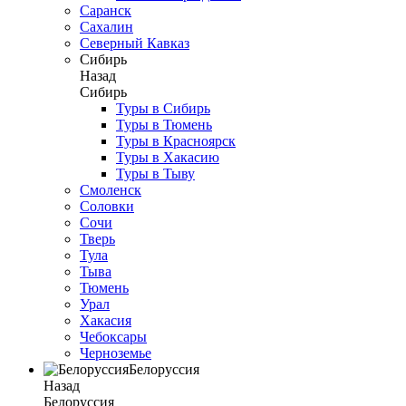
Саранск
Сахалин
Северный Кавказ
Сибирь
Назад
Сибирь
Туры в Сибирь
Туры в Тюмень
Туры в Красноярск
Туры в Хакасию
Туры в Тыву
Смоленск
Соловки
Сочи
Тверь
Тула
Тыва
Тюмень
Урал
Хакасия
Чебоксары
Черноземье
Белоруссия
Назад
Белоруссия