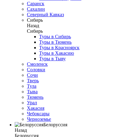
Саранск
Сахалин
Северный Кавказ
Сибирь
Назад
Сибирь
Туры в Сибирь
Туры в Тюмень
Туры в Красноярск
Туры в Хакасию
Туры в Тыву
Смоленск
Соловки
Сочи
Тверь
Тула
Тыва
Тюмень
Урал
Хакасия
Чебоксары
Черноземье
Белоруссия
Назад
Белоруссия