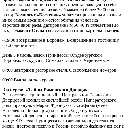
возведено над одной из стоянок, представляющей из себя
жилище, выстроенное из костей мамонта более 20 000 лет
назад.
Комплекс «Костенки»
является признанным во всем
мире самым древним местом обитания человека
европеоидной расы, датированным 50-40 тысячелетием до
н.э., а
мамонт Степан
является визитной карточкой музея.
~19:30 возвращение в Воронеж. Возвращение в гостиницу.
Свободное время.
День 3
Рамонь, замок Принцессы Ольденбургской —
Воронеж, экскурсия «Символы столицы Черноземья»
07:00
Завтрак
в ресторане отеля. Освобождение номеров.
09:00 Выезд на экскурсию
Экскурсия «Тайны Рамонского Дворца»
Вы посетите единственный в Центральном Черноземье
Дворцовый комплекс светлейшей особы Императорского
рода, правнучки Марии Франсуазы-Жозефины (жены
Наполеона I Бонапарта) княгини Ольденбургской.
Уникальный дворец в староанглийском стиле был построен в
конце XIX века. Принцесса вела активную и деятельную
жизнь, построив первую в России паровую фабрику конфет и