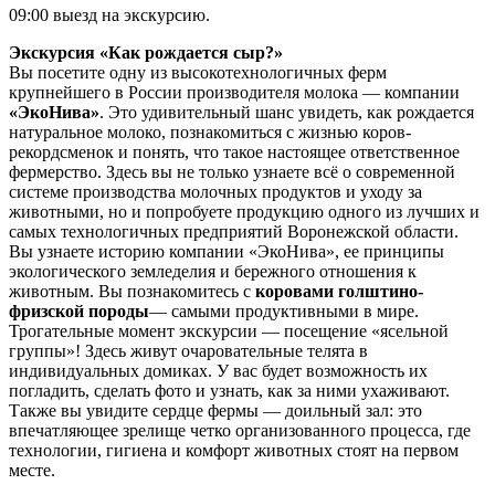
09:00 выезд на экскурсию.
Экскурсия «Как рождается сыр?»
Вы посетите одну из высокотехнологичных ферм
крупнейшего в России производителя молока — компании
«ЭкоНива»
. Это удивительный шанс увидеть, как рождается
натуральное молоко, познакомиться с жизнью коров-
рекордсменок и понять, что такое настоящее ответственное
фермерство. Здесь вы не только узнаете всё о современной
системе производства молочных продуктов и уходу за
животными, но и попробуете продукцию одного из лучших и
самых технологичных предприятий Воронежской области.
Вы узнаете историю компании «ЭкоНива», ее принципы
экологического земледелия и бережного отношения к
животным. Вы познакомитесь с
коровами голштино-
фризской породы
— самыми продуктивными в мире.
Трогательные момент экскурсии — посещение «ясельной
группы»! Здесь живут очаровательные телята в
индивидуальных домиках. У вас будет возможность их
погладить, сделать фото и узнать, как за ними ухаживают.
Также вы увидите сердце фермы — доильный зал: это
впечатляющее зрелище четко организованного процесса, где
технологии, гигиена и комфорт животных стоят на первом
месте.