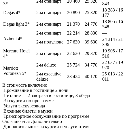
2-м стандарт
20 460
25 320
3*
843
18 383 / 16
Degas 4*
2-м стандарт
20 890
25 320
177
18 805 / 16
Degas light 3*
2-м стандарт
21 370
24 770
548
2-м стандарт
22 214
28 830
—
Azimut 4*
24 314 / 21
2-м полулюкс
27 630
39 630
396
Mercure Hotel
19 905 / 17
2-м стандарт
22 620
29 370
4*
516
22 637 / 19
2-м deluxe
25 724
34 770
920
Marriott
Voronezh 5*
2-м executive
25 013 / 22
28 424
40 170
deluxe
011
В стоимость
включено
Проживание в гостинице 2 ночи
Питание — 2 завтрака в гостинице, 3 обеда
Экскурсии по программе
Услуги экскурсовода
Входные билеты в музеи
Транспортное обслуживание по программе
Оплачивается
Дополнительно
Дополнительные экскурсии и услуги отеля