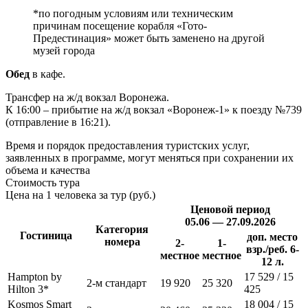
*по погодным условиям или техническим
причинам посещение корабля «Гото-
Предестинация» может быть заменено на другой
музей города
Обед
в кафе.
Трансфер на ж/д вокзал Воронежа.
К 16:00 – прибытие на ж/д вокзал «Воронеж-1» к поезду №739
(отправление в 16:21).
Время и порядок предоставления туристских услуг,
заявленных в программе, могут меняться при сохранении их
объема и качества
Стоимость тура
Цена на 1 человека за тур (руб.)
Ценовой период
05.06 — 27.09.2026
Категория
Гостиница
доп. место
номера
2-
1-
взр./реб. 6-
местное
местное
12 л.
Hampton by
17 529 / 15
2-м стандарт
19 920
25 320
Hilton 3*
425
Kosmos Smart
18 004 / 15