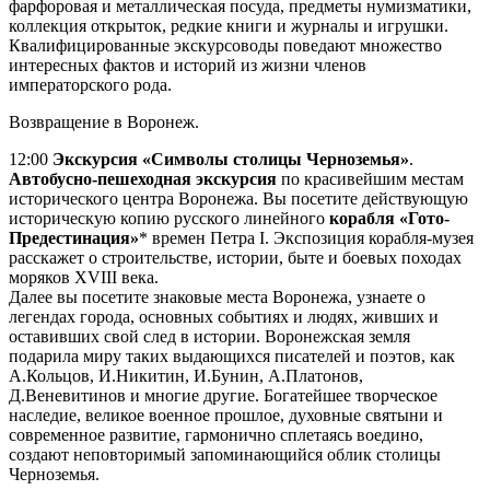
фарфоровая и металлическая посуда, предметы нумизматики,
коллекция открыток, редкие книги и журналы и игрушки.
Квалифицированные экскурсоводы поведают множество
интересных фактов и историй из жизни членов
императорского рода.
Возвращение в Воронеж.
12:00
Экскурсия «Символы столицы Черноземья»
.
Автобусно-пешеходная экскурсия
по красивейшим местам
исторического центра Воронежа. Вы посетите действующую
историческую копию русского линейного
корабля «Гото-
Предестинация»
* времен Петра I. Экспозиция корабля-музея
расскажет о строительстве, истории, быте и боевых походах
моряков XVIII века.
Далее вы посетите знаковые места Воронежа, узнаете о
легендах города, основных событиях и людях, живших и
оставивших свой след в истории. Воронежская земля
подарила миру таких выдающихся писателей и поэтов, как
А.Кольцов, И.Никитин, И.Бунин, А.Платонов,
Д.Веневитинов и многие другие. Богатейшее творческое
наследие, великое военное прошлое, духовные святыни и
современное развитие, гармонично сплетаясь воедино,
создают неповторимый запоминающийся облик столицы
Черноземья.