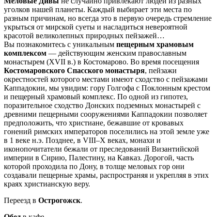
Меловые Дивы
не случайно привлекают людей из разных
уголков нашей планеты. Каждый выбирает эти места по
разным причинам, но всегда это в первую очередь стремление
укрыться от мирской суеты и насладиться невероятной
красотой великолепных природных пейзажей…
Вы познакомитесь с уникальным
пещерным храмовым
комплексом
— действующим женским православным
монастырем (XVII в.) в Костомарово. Во время посещения
Костомаровского Спасского монастыря
, пейзажи
окрестностей которого местами имеют сходство с пейзажами
Каппадокии, мы увидим: гору Голгофа с Поклонным крестом
и пещерный храмовый комплекс. По одной из гипотез,
поразительное сходство Донских подземных монастырей с
древними пещерными сооружениями Каппадокии позволяет
предположить, что христиане, бежавшие от кровавых
гонений римских императоров поселились на этой земле уже
в 1 веке н.э. Позднее, в VIII–X веках, монахи и
иконопочитатели бежали от преследований Византийской
империи в Сирию, Палестину, на Кавказ. Дорогой, часть
которой проходила по Дону, в толще меловых гор они
создавали пещерные храмы, распространяя и укрепляя в этих
краях христианскую веру.
Переезд в
Острогожск
.
Обед
в кафе.