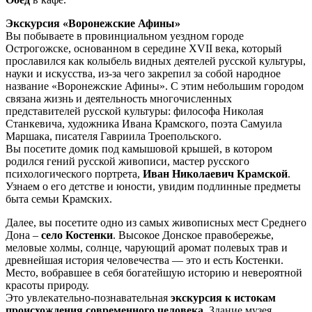
Экскурсия «Воронежские Афины»
Вы побываете в провинциальном уездном городе
Острогожске, основанном в середине XVII века, который
прославился как колыбель видных деятелей русской культуры,
науки и искусства, из-за чего закрепил за собой народное
название «Воронежские Афины». С этим небольшим городом
связана жизнь и деятельность многочисленных
представителей русской культуры: философа Николая
Станкевича, художника Ивана Крамского, поэта Самуила
Маршака, писателя Гавриила Троепольского.
Вы посетите домик под камышовой крышей, в котором
родился гений русской живописи, мастер русского
психологического портрета,
Иван Николаевич Крамской
.
Узнаем о его детстве и юности, увидим подлинные предметы
быта семьи Крамских.
Далее, вы посетите одно из самых живописных мест Среднего
Дона –
село Костенки
. Высокое Донское правобережье,
меловые холмы, солнце, чарующий аромат полевых трав и
древнейшая история человечества — это и есть Костенки.
Место, вобравшее в себя богатейшую историю и невероятной
красоты природу.
Это увлекательно-познавательная
экскурсия к истокам
происхождения современного человека
. Здание музея