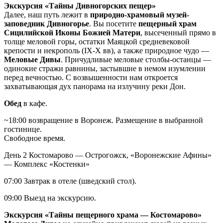
Экскурсия «Тайны Дивногорских пещер»
Далее, наш путь лежит в
природно-храмовый музей-
заповедник Дивногорье
. Вы посетите
пещерный храм
Сицилийской Иконы Божией Матери
, высеченный прямо в
толще меловой горы, остатки Маяцкой средневековой
крепости и некрополь (IX-X вв), а также природное чудо —
Меловые Дивы
. Причудливые меловые столбы-останцы —
одинокие стражи равнины, застывшие в немом изумлении
перед вечностью. С возвышенности нам откроется
захватывающая дух панорама на излучину реки Дон.
Обед
в кафе.
~18:00 возвращение в Воронеж. Размещение в выбранной
гостинице.
Свободное время.
День 2
Костомарово — Острогожск, «Воронежские Афины»
— Комплекс «Костенки»
07:00 Завтрак в отеле (шведский стол).
09:00 Выезд на экскурсию.
Экскурсия «Тайны пещерного храма — Костомарово»