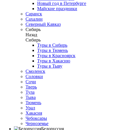
Новый год в Петербурге
Майские праздники
Саранск
Сахалин
Северный Кавказ
Сибирь
Назад
Сибирь
Туры в Сибирь
Туры в Тюмень
Туры в Красноярск
Туры в Хакасию
Туры в Тыву
Смоленск
Соловки
Сочи
Тверь
Тула
Тыва
Тюмень
Урал
Хакасия
Чебоксары
Черноземье
Белоруссия