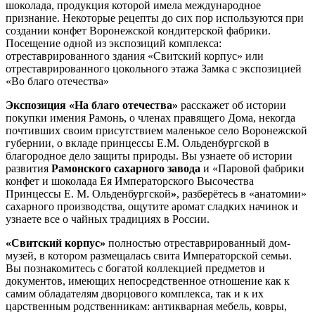
шоколада, продукция которой имела международное
признание. Некоторые рецепты до сих пор используются при
создании конфет Воронежской кондитерской фабрики.
Посещение одной из экспозиций комплекса:
отреставрированного здания «Свитский корпус» или
отреставрированного цокольного этажа Замка с экспозицией
«Во благо отечества»
Экспозиция «На благо отечества»
расскажет об истории
покупки имения Рамонь, о членах правящего Дома, некогда
почтивших своим присутствием маленькое село Воронежской
губернии, о вкладе принцессы Е.М. Ольденбургской в
благородное дело защиты природы. Вы узнаете об истории
развития
Рамонского сахарного завода
и «Паровой фабрики
конфет и шоколада Ея Императорского Высочества
Принцессы Е. М. Ольденбургской
»
, разберётесь в «анатомии»
сахарного производства, ощутите аромат сладких начинок и
узнаете все о чайных традициях в России.
«Свитский корпус»
полностью отреставрированный дом-
музей, в котором размещалась свита Императорской семьи.
Вы познакомитесь с богатой коллекцией предметов и
документов, имеющих непосредственное отношение как к
самим обладателям дворцового комплекса, так и к их
царственным родственникам: антикварная мебель, ковры,