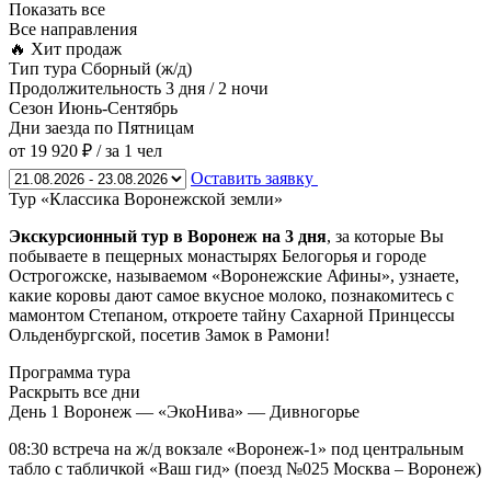
Показать все
Все направления
🔥 Хит продаж
Тип тура
Сборный (ж/д)
Продолжительность
3 дня / 2 ночи
Сезон
Июнь-Сентябрь
Дни заезда
по Пятницам
от 19 920 ₽
/ за 1 чел
Оставить заявку
Тур «Классика Воронежской земли»
Экскурсионный тур в Воронеж на 3 дня
, за которые Вы
побываете в пещерных монастырях Белогорья и городе
Острогожске, называемом «Воронежские Афины», узнаете,
какие коровы дают самое вкусное молоко, познакомитесь с
мамонтом Степаном, откроете тайну Сахарной Принцессы
Ольденбургской, посетив Замок в Рамони!
Программа тура
Раскрыть все дни
День 1
Воронеж — «ЭкоНива» — Дивногорье
08:30 встреча на ж/д вокзале «Воронеж-1» под центральным
табло с табличкой «Ваш гид» (поезд №025 Москва – Воронеж)