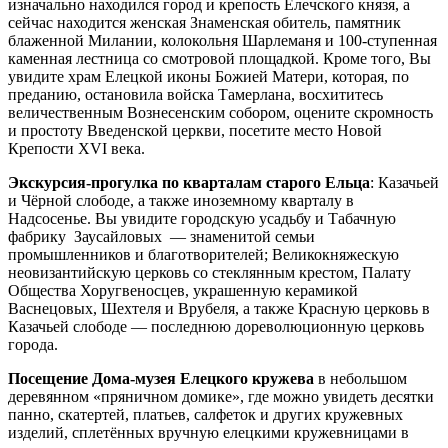
изначально находился город и крепость Елечского князя, а
сейчас находится женская Знаменская обитель, памятник
блаженной Милании, колокольня Шарлеманя и 100-ступенная
каменная лестница со смотровой площадкой. Кроме того, Вы
увидите храм Елецкой иконы Божией Матери, которая, по
преданию, остановила войска Тамерлана, восхититесь
величественным Вознесенским собором, оцените скромность
и простоту Введенской церкви, посетите место Новой
Крепости XVI века.
Экскурсия-прогулка по кварталам старого Ельца
: Казачьей
и Чёрной слободе, а также иноземному кварталу в
Надсосенье. Вы увидите городскую усадьбу и Табачную
фабрику Заусайловых — знаменитой семьи
промышленников и благотворителей; Великокняжескую
неовизантийскую церковь со стеклянным крестом, Палату
Общества Хоругвеносцев, украшенную керамикой
Васнецовых, Шехтеля и Врубеля, а также Красную церковь в
Казачьей слободе — последнюю дореволюционную церковь
города.
Посещение Дома-музея Елецкого кружева
в небольшом
деревянном «пряничном домике», где можно увидеть десятки
панно, скатертей, платьев, салфеток и других кружевных
изделий, сплетённых вручную елецкими кружевницами в