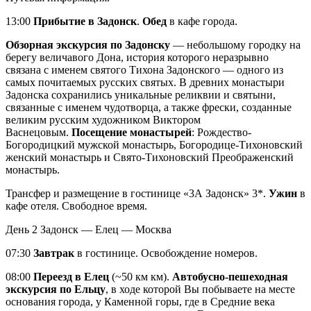
13:00
Прибытие в Задонск
.
Обед
в кафе города.
Обзорная экскурсия по Задонску
— небольшому городку на
берегу величавого Дона, история которого неразрывно
связана с именем святого Тихона Задонского — одного из
самых почитаемых русских святых. В древних монастыри
Задонска сохранились уникальные реликвии и святыни,
связанные с именем чудотворца, а также фрески, созданные
великим русским художником Виктором
Васнецовым.
Посещение монастырей
: Рождество-
Богородицкий мужской монастырь, Богородице-Тихоновский
женский монастырь и Свято-Тихоновский Преображенский
монастырь.
Трансфер и размещение в гостинице «3А Задонск» 3*.
Ужин
в
кафе отеля. Свободное время.
День 2
Задонск — Елец — Москва
07:30
Завтрак
в гостинице. Освобождение номеров.
08:00
Переезд в Елец
(~50 км км).
Автобусно-пешеходная
экскурсия по Ельцу
, в ходе которой Вы побываете на месте
основания города, у Каменной горы, где в Средние века