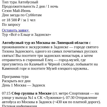
Тип тура
Автобусный
Продолжительность
2 дня / 1 ночь
Сезон
Май-Июнь
Дни заезда
по Субботам
от 18 500 ₽
/ за 1 чел
По запросу
Оставить заявку
Тур «Всё о Ельце и Задонске»
Автобусный тур из Москвы по Липецкой области
с
проживанием и экскурсиями в Задонске — городе святого
Тихона Задонского, одного из самых почитаемых русских
святых! Вы посетите три задонских монастыря, а затем
отправитесь в старинный Елец — город-музей, где
прогуляетесь по Казачьей и Чёрной слободе, побываете на
Каменной горе и посетите Музей елецкого кружева..
Программа тура
Раскрыть все дни
День 1
Москва — Задонск
07:15
Сбор группы в Москве
(ст. метро Спортивная — на
улице у выхода №1 к СК «Лужники»). 07:30 Отправление
автобуса из Москвы в Задонск (~430 км по платной дороге).
Путевая информация.