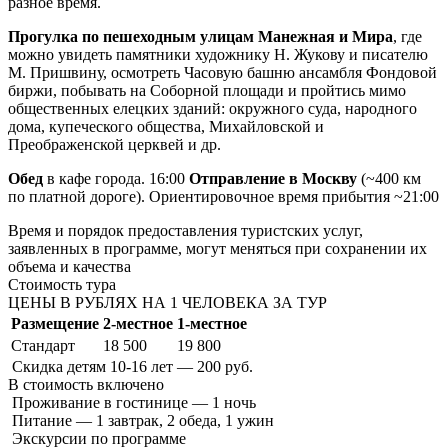
разное время.
Прогулка по пешеходным улицам Манежная и Мира
, где
можно увидеть памятники художнику Н. Жукову и писателю
М. Пришвину, осмотреть Часовую башню ансамбля Фондовой
биржи, побывать на Соборной площади и пройтись мимо
общественных елецких зданий: окружного суда, народного
дома, купеческого общества, Михайловской и
Преображенской церквей и др.
Обед
в кафе города. 16:00
Отправление в Москву
(~400 км
по платной дороге). Ориентировочное время прибытия ~21:00
Время и порядок предоставления туристских услуг,
заявленных в программе, могут меняться при сохранении их
объема и качества
Стоимость тура
ЦЕНЫ В РУБЛЯХ НА 1 ЧЕЛОВЕКА ЗА ТУР
Размещение
2-местное
1-местное
Стандарт
18 500
19 800
Скидка детям 10-16 лет — 200 руб.
В стоимость
включено
Проживание в гостинице — 1 ночь
Питание — 1 завтрак, 2 обеда, 1 ужин
Экскурсии по программе