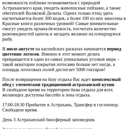
возможность поближе познакомиться с природой
Астраханского края, увидеть живописные пейзажи, а также
обитателей Волжской Дельты. Одних только птиц здесь
насчитывается более 300 видов, а более 100 из них занесены в
Красные книги различных уровней! Самые внимательные
смогут увидеть орлана-белохвоста, посчитать количество
разновидностей цапель и загадать желание на плещущуюся
рыбу.
В
июле-августе
на каспийских раскатах начинается
период
цветения лотосов
. Именно в этот момент дельта
превращается в один из самых уникальных уголков мира –
такой акватории покрытия лотосами больше нет нигде, а
площадь лотосовых полей достигает 5000 гектаров!
После возвращения на базу отдыха Вас ждет
комплексный
обед с элементами традиционной астраханской кухни
.
В свободное время на территории базы отдыха для всех
желающих доступны бассейн и зона отдыха.
17:00-18:30 Прибытие в Астрахань. Трансфер в гостиницу.
Свободное время.
День 3
Астраханский биосферный заповедник