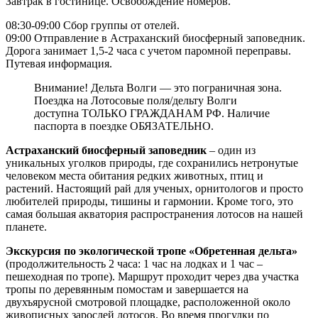
Завтрак в гостинице. Освобождение номеров.
08:30-09:00 Сбор группы от отелей.
09:00 Отправление в Астраханский биосферный заповедник.
Дорога занимает 1,5-2 часа с учетом паромной переправы.
Путевая информация.
Внимание! Дельта Волги — это пограничная зона.
Поездка на Лотосовые поля/дельту Волги
доступна ТОЛЬКО ГРАЖДАНАМ РФ. Наличие
паспорта в поездке ОБЯЗАТЕЛЬНО.
Астраханский биосферный заповедник
– один из
уникальных уголков природы, где сохранились нетронутые
человеком места обитания редких животных, птиц и
растений. Настоящий рай для ученых, орнитологов и просто
любителей природы, тишины и гармонии. Кроме того, это
самая большая акватория распространения лотосов на нашей
планете.
Экскурсия по экологической тропе «Обретенная дельта»
(продолжительность 2 часа: 1 час на лодках и 1 час –
пешеходная по тропе). Маршрут проходит через два участка
тропы по деревянным помостам и завершается на
двухъярусной смотровой площадке, расположенной около
живописных зарослей лотосов. Во время прогулки по