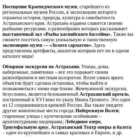
Посещение Краеведческого музея
, старейшего из
региональных музеев России, в экспозициях которого
отражена история, природа, культура и самобытность
Астраханского края. Астрахань издавна славится своими
рыбными ресурсами, о разнообразии которых рассказывает
выставочный зал «Рыбы каспийского бассейна»
. Также вы
сможете посетить самую уникальную и таинственную
экспозицию музея — «Золото сарматов»
. Здесь
представлены артефакты, аналогов которым нет ни в одном
каталоге мира!
Обзорная экскурсия по Астрахани.
Улицы, дома,
набережные, памятники – все это поражает своим
разнообразием и местным колоритом. Возле самых ярких
объектов будет сделана остановка, чтобы выйти и
познакомиться с ними еще ближе. Жемчужиной экскурсии,
безусловно, является белокаменный
Астраханский кремль
,
построенный в XVI веке по указу Ивана Грозного. Это один
из 12 сохранившихся кремлей России. Вы также увидите
другие живописные места города:
Набережную Волги
;
старинные улицы с купеческими особняками –
архитектурными шедеврами;
Лебединое озеро
,
Триумфальную арку
,
Астраханский Театр оперы и балета
– один из крупнейших и самых красивых в Европе, и др.