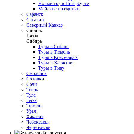
Новый год в Петербурге
Майские праздники
Саранск
Сахалин
Северный Кавказ
Сибирь
Назад
Сибирь
Туры в Сибирь
Туры в Тюмень
Туры в Красноярск
Туры в Хакасию
Туры в Тыву
Смоленск
Соловки
Сочи
Тверь
Тула
Тыва
Тюмень
Урал
Хакасия
Чебоксары
Черноземье
Белоруссия