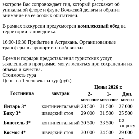
экотропе Вас сопровождает гид, который расскажет об
уникальной флоре и фауне Волжской дельты и обратит
внимание на ее особых обитателей.
В рамках экскурсии предусмотрен
комплексный обед
на
территории заповедника.
16:00-16:30 Прибытие в Астрахань. Организованные
трансферы в аэропорт и на ж/д вокзал.
Время и порядок предоставления туристских услуг,
заявленных в программе, могут меняться при сохранении их
объема и качества.
Стоимость тура
Цены на 1 человека за тур (руб.)
Цены 2026 г.
Гостиница
завтрак
2-
1-
Доп.
местное
местное
место
Янтарь 3*
континентальный
28 500
31 500
27 000
Баку 3*
шведский стол
29 000
31 500
25 500
по
Бонотель 3*
континентальный
30 500
33 500
запросу
Космос 4*
шведский стол
30 000
34 500
29 000