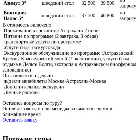
по
Азимут 3*
шведский стол
32 500
39 500
запросу
Виктория
по
шведский стол
37 500
46 800
Палас 5*
запросу
В стоимость
включено
Проживание в гостинице Астрахани 2 ночи
Питание по программе (2 завтрака, 3 обеда)
транспортные услуги по программе
Услуги гида-экскурсовода
Экскурсионное обслуживание по программе (Астраханский
Кремль, Краеведческий музей (2 экспозиции), услуги базы
отдыха в Дельте Волги, экотропа в Астраханском биосферном
заповеднике)
Оплачивается
отдельно
ж/д или авиабилеты Москва-Астрахань-Москва
Дополнительные экскурсии
Личные расходы
Остались вопросы по туру?
Оставьте заявку и наш менеджер свяжется с вами в
ближайшее время
Оставить заявку
Похожие туры