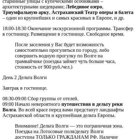
старинные улицы с купеческими особняками –
архитектурными шедеврами;
Лебединое озеро
,
Триумфальную арку
,
Астраханский Театр оперы и балета
– один из крупнейших и самых красивых в Европе, и др.
18:00-18:30 Окончание экскурсионной программы. Трансфер
в гостиницу. Размещение в гостинице. Свободное время.
После заселения у Вас будет возможность
самостоятельно прогуляться по городу, либо
совершить водную прогулку по Волге на
трамвайчике (поездка займет чуть больше часа,
стоимость от 900 руб./чел.)
День 2
Дельта Волги
Завтрак в гостинице.
08:30-09:00 Сбор группы от отелей.
09:00 Начало невероятного
путешествия в дельту реки
Волга
. Во всей красе перед вами предстанут ландшафты
Астраханской области и крупнейшая дельта Европы.
Внимание! Дельта Волги — это пограничная зона.
Поездка на Лотосовые поля/дельту Волги
доступна ТОЛЬКО ГРАЖДАНАМ РФ. Наличие