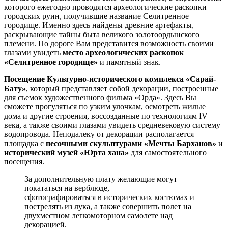
которого ежегодно проводятся археологические раскопки
городских руин, получившие название Селитренное
городище. Именно здесь найдены древние артефакты,
раскрывающие тайны быта великого золотоордынского
племени. По дороге Вам представится возможность своими
глазами увидеть
место археологических раскопок
«Селитренное городище»
и памятный знак.
Посещение Культурно-исторического комплекса «Сарай-
Бату»
, который представляет собой декорации, построенные
для съемок художественного фильма «Орда». Здесь Вы
сможете прогуляться по узким улочкам, осмотреть жилые
дома и другие строения, воссозданные по технологиям IV
века, а также своими глазами увидеть средневековую систему
водопровода. Неподалеку от декорации располагается
площадка с
песочными скульптурами «Мечты Барханов»
и
исторический музей «Юрта хана»
для самостоятельного
посещения.
За дополнительную плату желающие могут
покататься на верблюде,
сфотографироваться в исторических костюмах и
пострелять из лука, а также совершить полет на
двухместном легкомоторном самолете над
декорацией.