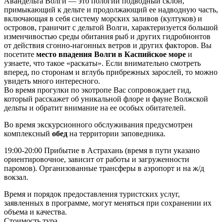
Авандельта Волги — это пологий подводный склон,
примыкающий к дельте и продолжающий ее надводную часть,
включающая в себя систему морских заливов (култуков) и
островов, граничит с дельтой Волги, характеризуется большой
изменчивостью среды обитания рыб и других гидробионтов
от действия сгонно-нагонных ветров и других факторов. Вы
посетите
место впадения Волги в Каспийское море
и
узнаете, что такое «раскаты». Если внимательно смотреть
вперед, по сторонам и вглубь прибрежных зарослей, то можно
увидеть много интересного.
Во время прогулки по экотропе Вас сопровождает гид,
который расскажет об уникальной флоре и фауне Волжской
дельты и обратит внимание на ее особых обитателей.
Во время экскурсионного обслуживания предусмотрен
комплексный
обед
на территории заповедника.
19:00-20:00 Прибытие в Астрахань (время в пути указано
ориентировочное, зависит от работы и загруженности
паромов). Организованные трансферы в аэропорт и на ж/д
вокзал.
Время и порядок предоставления туристских услуг,
заявленных в программе, могут меняться при сохранении их
объема и качества.
Стоимость тура