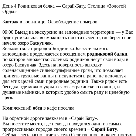
День 4
Родниковая балка — Сарай-Бату, Столица «Золотой
Орды»
Завтрак в гостинице. Освобождение номеров.
09:00 Выезд на экскурсию на заповедные территории — у Вас
будет уникальная возможность посетить место, где берет свое
начало озеро Баскунчак.
Знакомство с природой Богдинско-Баскунчакского
заповедника продолжается посещением
родниковой балки
,
по которой множество солёных родников несут свои воды в
озеро Баскунчак. Здесь на поверхность выходят
соленасыщенные сильносульфидные грязи, что позволяет
принять грязевые ванны и искупаться в рапе, не используя
для этих целей сами природные родники. Также рядом есть
беседка, где можно укрыться от астраханского солнца, и
душевые кабинки, в которых удобно смыть рапу и целебную
грязь.
Комплексный
обед
в кафе поселка.
На обратной дороге заезжаем в «Сарай-Бату».
Вы посетите место, где некогда находился один из самых
прогрессивных городов своего времени –
Сарай-Бату
.
Сейчас здесь располагается село Селитренное, в окрестностях