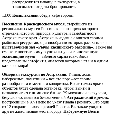
распределяется накануне экскурсии, в
зависимости от даты бронирования.
13:00
Комплексный обед
в кафе города.
Посещение Краеведческого музея
, старейшего из
региональных музеев России, в экспозициях которого
отражена история, природа, культура и самобытность
Астраханского края. Астрахань издавна славится своими
рыбными ресурсами, о разнообразии которых рассказывает
выставочный зал «Рыбы каспийского бассейна»
. Также вы
сможете посетить самую уникальную и таинственную
экспозицию музея — «Золото сарматов»
. Здесь
представлены артефакты, аналогов которым нет ни в одном
каталоге мира!
Обзорная экскурсия по Астрахани.
Улицы, дома,
набережные, памятники – все это поражает своим
разнообразием и местным колоритом. Возле самых ярких
объектов будет сделана остановка, чтобы выйти и
познакомиться с ними еще ближе. Жемчужиной экскурсии,
безусловно, является белокаменный
Астраханский кремль
,
построенный в XVI веке по указу Ивана Грозного. Это один
из 12 сохранившихся кремлей России. Вы также увидите
другие живописные места города:
Набережную Волги
;