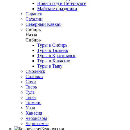
Новый год в Петербурге
Майские праздники
Саранск
Сахалин
Северный Кавказ
Сибирь
Назад
Сибирь
Туры в Сибирь
Туры в Тюмень
Туры в Красноярск
Туры в Хакасию
Туры в Тыву
Смоленск
Соловки
Сочи
Тверь
Тула
Тыва
Тюмень
Урал
Хакасия
Чебоксары
Черноземье
Белоруссия