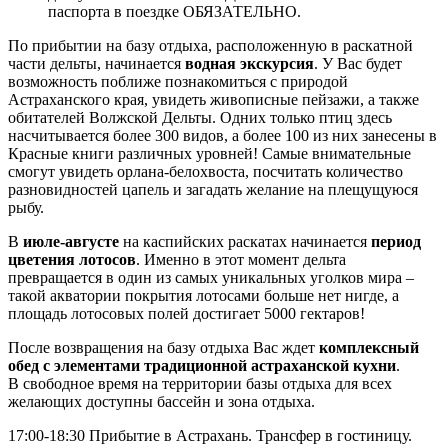
паспорта в поездке ОБЯЗАТЕЛЬНО.
По прибытии на базу отдыха, расположенную в раскатной
части дельты, начинается
водная экскурсия
. У Вас будет
возможность поближе познакомиться с природой
Астраханского края, увидеть живописные пейзажи, а также
обитателей Волжской Дельты. Одних только птиц здесь
насчитывается более 300 видов, а более 100 из них занесены в
Красные книги различных уровней! Самые внимательные
смогут увидеть орлана-белохвоста, посчитать количество
разновидностей цапель и загадать желание на плещущуюся
рыбу.
В
июле-августе
на каспийских раскатах начинается
период
цветения лотосов
. Именно в этот момент дельта
превращается в один из самых уникальных уголков мира –
такой акватории покрытия лотосами больше нет нигде, а
площадь лотосовых полей достигает 5000 гектаров!
После возвращения на базу отдыха Вас ждет
комплексный
обед с элементами традиционной астраханской кухни
.
В свободное время на территории базы отдыха для всех
желающих доступны бассейн и зона отдыха.
17:00-18:30 Прибытие в Астрахань. Трансфер в гостиницу.