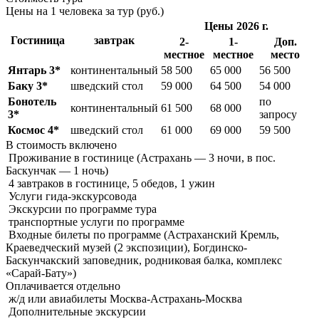
Цены на 1 человека за тур (руб.)
Цены 2026 г.
Гостиница
завтрак
2-
1-
Доп.
местное
местное
место
Янтарь 3*
континентальный
58 500
65 000
56 500
Баку 3*
шведский стол
59 000
64 500
54 000
Бонотель
по
континентальный
61 500
68 000
3*
запросу
Космос 4*
шведский стол
61 000
69 000
59 500
В стоимость
включено
Проживание в гостинице (Астрахань — 3 ночи, в пос.
Баскунчак — 1 ночь)
4 завтраков в гостинице, 5 обедов, 1 ужин
Услуги гида-экскурсовода
Экскурсии по программе тура
транспортные услуги по программе
Входные билеты по программе (Астраханский Кремль,
Краеведческий музей (2 экспозиции), Богдинско-
Баскунчакский заповедник, родниковая балка, комплекс
«Сарай-Бату»)
Оплачивается
отдельно
ж/д или авиабилеты Москва-Астрахань-Москва
Дополнительные экскурсии