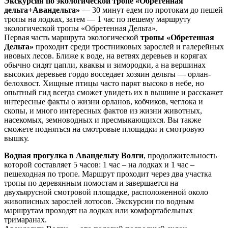
Экскурсия по экологической тропе «Обретенная
дельта+Авандельта»
— 30 минут едем по протокам до пешей
тропы на лодках, затем — 1 час по пешему маршруту
экологической тропы «Обретенная Дельта».
Первая часть маршрута экологической
тропы «Обретенная
Дельта»
проходит среди тростниковых зарослей и галерейных
ивовых лесов. Ближе к воде, на ветвях деревьев и корягах
обычно сидят цапли, кваквы и зимородки, а на вершинах
высоких деревьев гордо восседает хозяин дельты — орлан-
белохвост. Хищные птицы часто парят высоко в небе, но
опытный гид всегда сможет увидеть их в вышине и расскажет
интересные факты о жизни орланов, кобчиков, чеглока и
скопы, и много интересных фактов из жизни животных,
насекомых, земноводных и пресмыкающихся. Вы также
сможете подняться на смотровые площадки и смотровую
вышку.
Водная прогулка в Авандельту Волги
, продолжительность
которой составляет 5 часов: 1 час – на лодках и 1 час –
пешеходная по тропе. Маршрут проходит через два участка
тропы по деревянным помостам и завершается на
двухъярусной смотровой площадке, расположенной около
живописных зарослей лотосов. Экскурсии по водным
маршрутам проходят на лодках или комфортабельных
тримаранах.