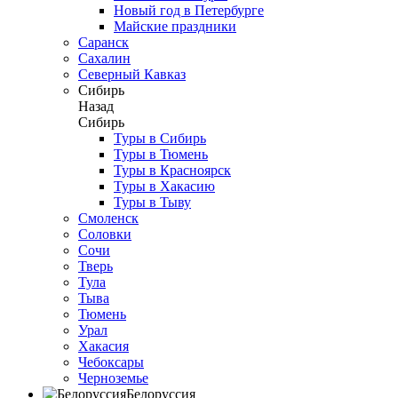
Новый год в Петербурге
Майские праздники
Саранск
Сахалин
Северный Кавказ
Сибирь
Назад
Сибирь
Туры в Сибирь
Туры в Тюмень
Туры в Красноярск
Туры в Хакасию
Туры в Тыву
Смоленск
Соловки
Сочи
Тверь
Тула
Тыва
Тюмень
Урал
Хакасия
Чебоксары
Черноземье
Белоруссия