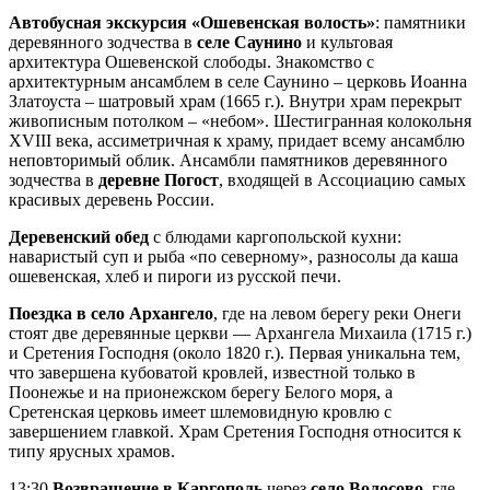
Автобусная экскурсия «Ошевенская волость»
: памятники
деревянного зодчества в
селе Саунино
и культовая
архитектура Ошевенской слободы. Знакомство с
архитектурным ансамблем в селе Саунино – церковь Иоанна
Златоуста – шатровый храм (1665 г.). Внутри храм перекрыт
живописным потолком – «небом». Шестигранная колокольня
XVIII века, ассиметричная к храму, придает всему ансамблю
неповторимый облик. Ансамбли памятников деревянного
зодчества в
деревне Погост
, входящей в Ассоциацию самых
красивых деревень России.
Деревенский обед
с блюдами каргопольской кухни:
наваристый суп и рыба «по северному», разносолы да каша
ошевенская, хлеб и пироги из русской печи.
Поездка в село Архангело
, где на левом берегу реки Онеги
стоят две деревянные церкви — Архангела Михаила (1715 г.)
и Сретения Господня (около 1820 г.). Первая уникальна тем,
что завершена кубоватой кровлей, известной только в
Поонежье и на прионежском берегу Белого моря, а
Сретенская церковь имеет шлемовидную кровлю с
завершением главкой. Храм Сретения Господня относится к
типу ярусных храмов.
13:30
Возвращение в Каргополь
через
село Волосово
, где