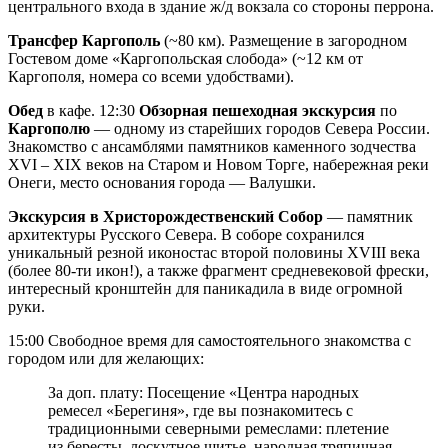
центрального входа в здание ж/д вокзала со стороны перрона.
Трансфер Каргополь
(~80 км). Размещение в загородном
Гостевом доме «Каргопольская слобода» (~12 км от
Каргополя, номера со всеми удобствами).
Обед
в кафе. 12:30
Обзорная пешеходная экскурсия
по
Каргополю
— одному из старейших городов Севера России.
Знакомство с ансамблями памятников каменного зодчества
XVI – XIX веков на Старом и Новом Торге, набережная реки
Онеги, место основания города — Валушки.
Экскурсия в Христорождественский Собор
— памятник
архитектуры Русского Севера. В соборе сохранился
уникальный резной иконостас второй половины XVIII века
(более 80-ти икон!), а также фрагмент средневековой фрески,
интересный кронштейн для паникадила в виде огромной
руки.
15:00 Свободное время для самостоятельного знакомства с
городом или для желающих:
За доп. плату: Посещение «Центра народных
ремесел «Берегиня», где вы познакомитесь с
традиционными северными ремеслами: плетение
из бересты, лоскутное шитье, народная тряпичная