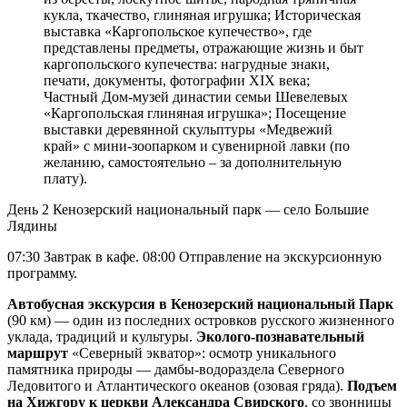
кукла, ткачество, глиняная игрушка; Историческая
выставка «Каргопольское купечество», где
представлены предметы, отражающие жизнь и быт
каргопольского купечества: нагрудные знаки,
печати, документы, фотографии XIX века;
Частный Дом-музей династии семьи Шевелевых
«Каргопольская глиняная игрушка»; Посещение
выставки деревянной скульптуры «Медвежий
край» с мини-зоопарком и сувенирной лавки (по
желанию, самостоятельно – за дополнительную
плату).
День 2
Кенозерский национальный парк — село Большие
Лядины
07:30 Завтрак в кафе. 08:00 Отправление на экскурсионную
программу.
Автобусная экскурсия в Кенозерский национальный Парк
(90 км) — один из последних островков русского жизненного
уклада, традиций и культуры.
Эколого-познавательный
маршрут
«Северный экватор»: осмотр уникального
памятника природы — дамбы-водораздела Северного
Ледовитого и Атлантического океанов (озовая гряда).
Подъем
на Хижгору к церкви Александра Свирского
, со звонницы