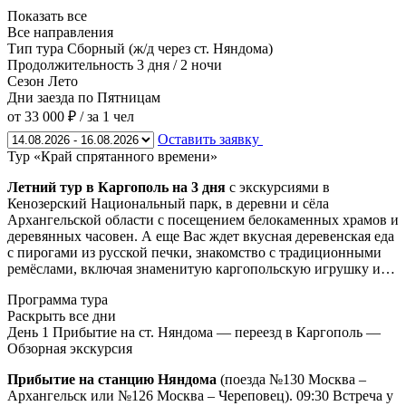
Показать все
Все направления
Тип тура
Сборный (ж/д через ст. Няндома)
Продолжительность
3 дня / 2 ночи
Сезон
Лето
Дни заезда
по Пятницам
от 33 000 ₽
/ за 1 чел
Оставить заявку
Тур «Край спрятанного времени»
Летний тур в Каргополь на 3
дня
с экскурсиями в
Кенозерский Национальный парк, в деревни и сёла
Архангельской области с посещением белокаменных храмов и
деревянных часовен. А еще Вас ждет вкусная деревенская еда
с пирогами из русской печки, знакомство с традиционными
ремёслами, включая знаменитую каргопольскую игрушку и…
Программа тура
Раскрыть все дни
День 1
Прибытие на ст. Няндома — переезд в Каргополь —
Обзорная экскурсия
Прибытие на станцию Няндома
(поезда №130 Москва –
Архангельск или №126 Москва – Череповец). 09:30 Встреча у