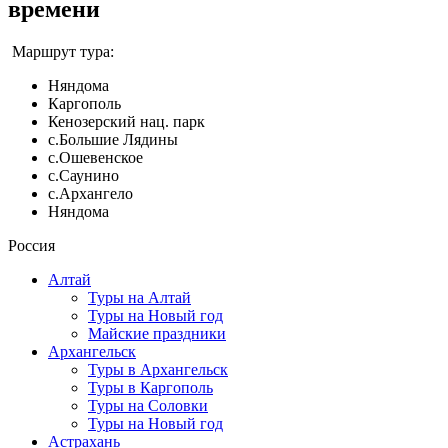
времени
Маршрут тура:
Няндома
Каргополь
Кенозерский нац. парк
с.Большие Лядины
с.Ошевенское
с.Саунино
с.Архангело
Няндома
Россия
Алтай
Туры на Алтай
Туры на Новый год
Майские праздники
Архангельск
Туры в Архангельск
Туры в Каргополь
Туры на Соловки
Туры на Новый год
Астрахань