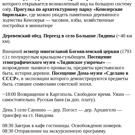
которого открывается великолепный вид на большую систему
озёр.
Прогулка по архитектурному парку «Кенозерские
бирюльки»
, где можно увидеть памятники деревянного
зодчества Кенозерья — часовни, избы, хозяйственные
постройки в миниатюре
Деревенский обед
.
Переезд в село Большие Лядины
(~40 км
км).
Внешний
осмотр многоглавой Богоявленской церкви
(1793
г.) с полукруглым крыльцом-гульбищем.
Посещение
этнографического музея «Лядинское узорочье»
—
возрождение льняного промысла, предметы крестьянского
быта, история деревни.
Посещение Дома-музея «Сделано в
СССР»
, в экспозиции которого демонстрируются предметы
быта, ставшие символами советской эпохи.
~18:00 Возвращение в Каргополь. Свободное время. Ужин —
самостоятельно. Русская баня (за доп. плату).
День 3
село Саунино — дер. Погост — дер. Архангело —
трансфер на ст. Няндома
08:30 Завтрак в кафе гостиницы. Освобождение номеров.
08:30 Отправление на экскурсионную программу.