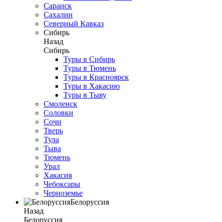
Саранск
Сахалин
Северный Кавказ
Сибирь
Назад
Сибирь
Туры в Сибирь
Туры в Тюмень
Туры в Красноярск
Туры в Хакасию
Туры в Тыву
Смоленск
Соловки
Сочи
Тверь
Тула
Тыва
Тюмень
Урал
Хакасия
Чебоксары
Черноземье
Белоруссия
Назад
Белоруссия