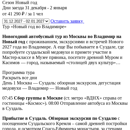
Сезон
Новый год
Дни заезда
31 декабря - 2 января
от 41 290 ₽
/ за 1 чел
Оставить заявку
Тур «Новый год во Владимире»
Новогодний автобусный тур из Москвы во Владимир на
Новый год
с проживанием, экскурсиями и встречей Нового
2027 года во Владимире. А еще Вы побываете в Суздале, где
попробуете суздальской медовухи и примете участие в
Мастер-классе в Музее пряника, посетите древний Муром и
Касимов — город, называемый «столицей двух культур»…
Программа тура
Раскрыть все дни
День 1
Москва — Суздаль: обзорная экскурсия, дегустация
медовухи — Владимир — Новый год
07:45
Сбор группы в Москве
(ст. метро «ВДНХ» справа от
гостиницы «Космос»). 08:00 Отправление автобуса из Москвы
в Суздаль.
Прибытие в Суздаль
.
Обзорная экскурсия по Суздалю
с
посещением Суздальского Кремля – самой древней постройки
города, и осмотром Спасо-Ефимиева монастыря, за стенами