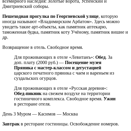
всемирного наследия: Золотые ворота, Успенский и
Дмитриевский соборы.
Пешеходная прогулка по Георгиевской улице
, которую
иногда называют «Владимирским Арбатом». Здесь можно
увидеть такие арт-объекты, как памятник аптекарю,
таможенная будка, памятник коту Учёному, памятник вишне и
др.
Возвращение в отель. Свободное время.
Для проживающих в отеле «Левитанъ»:
Обед
. За
доп. плату (2000 руб.) —
Посещение музея
Пряника с мастер-классом и дегустацией
царского печатного пряника с чаем и вареньем из
суздальских огурцов.
Для проживающих в отеле «Русская деревня»:
Обед-пикник
на свежем воздухе на территории
гостиничного комплекса. Свободное время.
Ужин
в ресторане отеля.
День 3
Муром — Касимов — Москва
Завтрак
в ресторане гостиницы. Освобождение номеров.