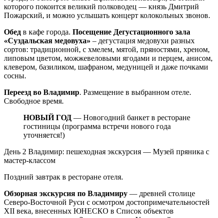
которого покоится великий полководец — князь Дмитрий
Пожарский, и можно услышать концерт колокольных звонов.
Обед
в кафе города.
Посещение Дегустационного зала
«Суздальская медовуха»
– дегустация медовухи разных
сортов: традиционной, с хмелем, мятой, пряностями, хреном,
липовым цветом, можжевеловыми ягодами и перцем, анисом,
клевером, базиликом, шафраном, медуницей и даже почками
сосны.
Переезд во Владимир
. Размещение в выбранном отеле.
Свободное время.
НОВЫЙ ГОД
— Новогодний банкет в ресторане
гостиницы (программа встречи нового года
уточняется!)
День 2
Владимир: пешеходная экскурсия — Музей пряника с
мастер-классом
Поздний завтрак в ресторане отеля.
Обзорная экскурсия по Владимиру
— древней столице
Северо-Восточной Руси с осмотром достопримечательностей
XII века, внесенных ЮНЕСКО в Список объектов