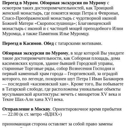
Переезд в Муром
.
Обзорная экскурсия по Мурому
с
осмотром таких достопримечательностей, как Троицкий
женский монастырь, где покоятся мощи Петра и Февроньи,
Спасо-Преображенский монастырь с чудотворной иконой
Божией Матери «Скоропослушница»; Благовещенский
монастырь с иконой и с частицей мощей преподобного Илии
Муромца, а также Памятник Илье Муромцу.
Переезд в Касимов
.
Обед
с татарскими мотивами.
Обзорная экскурсия по Мурому
, в ходе которой Вы увидите
такие достопримечательности, как Соборная площадь, дома
касимовских купцов, здание бывшей Городской управы,
старинные Торговые ряды, собор Вознесения Господня и
первый каменный храм города – Георгиевский, за оградой
которого, по легенде, похоронен шут Петра I Иван Балакирев
— последний «касимовский хан». Кроме того, Вы побываете
в Татарской слободе, где расположены уникальные объекты
мусульманской архитектуры: мечеть с минаретом XV века и
Текие Шах-Али хана XVI века.
Отправление в Москву
. Ориентировочное время прибытия
— 22.00 (к ст. метро «ВДНХ»)
принимающая сторона оставляет за собой право замены