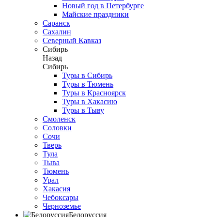
Новый год в Петербурге
Майские праздники
Саранск
Сахалин
Северный Кавказ
Сибирь
Назад
Сибирь
Туры в Сибирь
Туры в Тюмень
Туры в Красноярск
Туры в Хакасию
Туры в Тыву
Смоленск
Соловки
Сочи
Тверь
Тула
Тыва
Тюмень
Урал
Хакасия
Чебоксары
Черноземье
Белоруссия