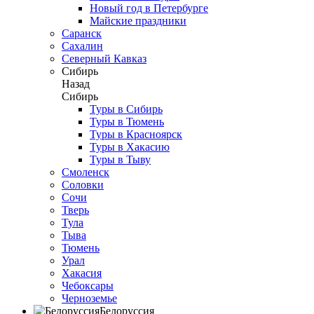
Новый год в Петербурге
Майские праздники
Саранск
Сахалин
Северный Кавказ
Сибирь
Назад
Сибирь
Туры в Сибирь
Туры в Тюмень
Туры в Красноярск
Туры в Хакасию
Туры в Тыву
Смоленск
Соловки
Сочи
Тверь
Тула
Тыва
Тюмень
Урал
Хакасия
Чебоксары
Черноземье
Белоруссия