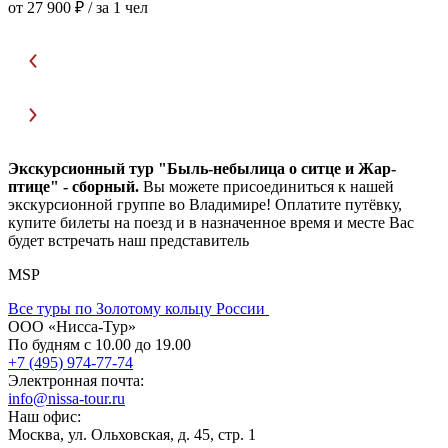
от 27 900 ₽
/ за 1 чел
о
Экскурсионный тур "Быль-небылица о ситце и Жар-
птице" - сборный.
Вы можете присоединиться к нашей
экскурсионной группе во Владимире! Оплатите путёвку,
купите билеты на поезд и в назначенное время и месте Вас
будет встречать наш представитель
MSP
Все туры по Золотому кольцу России
ООО «Нисса-Тур»
По будням с 10.00 до 19.00
+7 (495) 974-77-74
Электронная почта:
info@nissa-tour.ru
Наш офис:
Москва, ул. Ольховская, д. 45, стр. 1