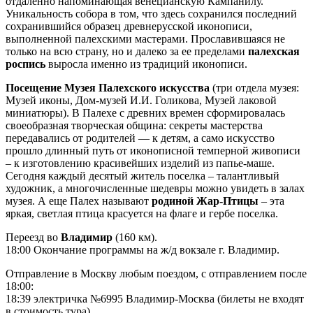
отдаленно напоминающая венецианскую Кампанилу.
Уникальность собора в том, что здесь сохранился последний
сохранившийся образец древнерусской иконописи,
выполненной палехскими мастерами. Прославившаяся не
только на всю страну, но и далеко за ее пределами
палехская
роспись
выросла именно из традиций иконописи.
Посещение Музея Палехского искусства
(три отдела музея:
Музей иконы, Дом-музей И.И. Голикова, Музей лаковой
миниатюры). В Палехе с древних времен сформировалась
своеобразная творческая община: секреты мастерства
передавались от родителей — к детям, а само искусство
прошло длинный путь от иконописной темперной живописи
– к изготовлению красивейших изделий из папье-маше.
Сегодня каждый десятый житель поселка – талантливый
художник, а многочисленные шедевры можно увидеть в залах
музея. А еще Палех называют
родиной Жар-Птицы
– эта
яркая, светлая птица красуется на флаге и гербе поселка.
Переезд во
Владимир
(160 км).
18:00 Окончание программы на ж/д вокзале г. Владимир.
Отправление в Москву любым поездом, с отправлением после
18:00:
18:39 электричка №6995 Владимир-Москва (билеты не входят
в стоимость тура).