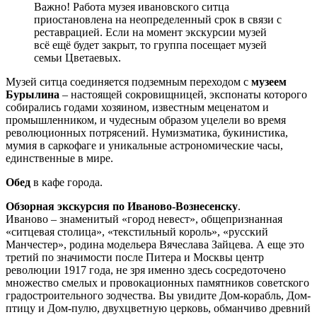
Важно! Работа музея ивановского ситца
приостановлена на неопределенный срок в связи с
реставрацией. Если на момент экскурсии музей
всё ещё будет закрыт, то группа посещает музей
семьи Цветаевых.
Музей ситца соединяется подземным переходом с
музеем
Бурылина
– настоящей сокровищницей, экспонаты которого
собирались годами хозяином, известным меценатом и
промышленником, и чудесным образом уцелели во время
революционных потрясений. Нумизматика, букинистика,
мумия в саркофаге и уникальные астрономические часы,
единственные в мире.
Обед
в кафе города.
Обзорная экскурсия по Иваново-Вознесенску
.
Иваново – знаменитый «город невест», общепризнанная
«ситцевая столица», «текстильный король», «русский
Манчестер», родина модельера Вячеслава Зайцева. А еще это
третий по значимости после Питера и Москвы центр
революции 1917 года, не зря именно здесь сосредоточено
множество смелых и провокационных памятников советского
градостроительного зодчества. Вы увидите Дом-корабль, Дом-
птицу и Дом-пулю, двухцветную церковь, обманчиво древний