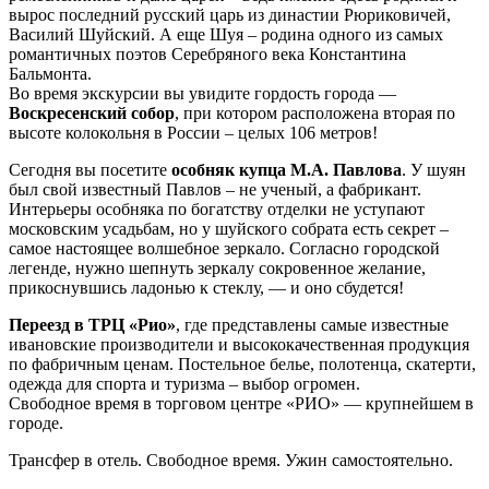
вырос последний русский царь из династии Рюриковичей,
Василий Шуйский. А еще Шуя – родина одного из самых
романтичных поэтов Серебряного века Константина
Бальмонта.
Во время экскурсии вы увидите гордость города —
Воскресенский собор
, при котором расположена вторая по
высоте колокольня в России – целых 106 метров!
Сегодня вы посетите
особняк купца М.А. Павлова
. У шуян
был свой известный Павлов – не ученый, а фабрикант.
Интерьеры особняка по богатству отделки не уступают
московским усадьбам, но у шуйского собрата есть секрет –
самое настоящее волшебное зеркало. Согласно городской
легенде, нужно шепнуть зеркалу сокровенное желание,
прикоснувшись ладонью к стеклу, — и оно сбудется!
Переезд в ТРЦ «Рио»
, где представлены самые известные
ивановские производители и высококачественная продукция
по фабричным ценам. Постельное белье, полотенца, скатерти,
одежда для спорта и туризма – выбор огромен.
Свободное время в торговом центре «РИО» — крупнейшем в
городе.
Трансфер в отель. Свободное время. Ужин самостоятельно.