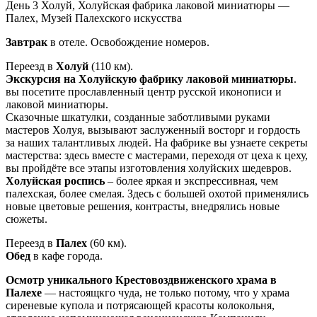
День 3
Холуй, Холуйская фабрика лаковой миниатюры —
Палех, Музей Палехского искусства
Завтрак
в отеле. Освобождение номеров.
Переезд в
Холуй
(110 км).
Экскурсия на Холуйскую фабрику лаковой миниатюры
.
вы посетите прославленный центр русской иконописи и
лаковой миниатюры.
Сказочные шкатулки, созданные заботливыми руками
мастеров Холуя, вызывают заслуженный восторг и гордость
за наших талантливых людей. На фабрике вы узнаете секреты
мастерства: здесь вместе с мастерами, переходя от цеха к цеху,
вы пройдёте все этапы изготовления холуйских шедевров.
Холуйская роспись
– более яркая и экспрессивная, чем
палехская, более смелая. Здесь с большей охотой применялись
новые цветовые решения, контрасты, внедрялись новые
сюжеты.
Переезд в
Палех
(60 км).
Обед
в кафе города.
Осмотр уникального Крестовоздвиженского храма в
Палехе
— настоящкго чуда, не только потому, что у храма
сиреневые купола и потрясающей красоты колокольня,