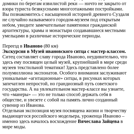
домики по берегам извилистой реки — ничто не закрыто от
взора туриста безвкусными многоэтажными постройками.
Вы познакомитесь с насыщенной историей древнего Суздаля
не случайно называемого городом-музеем под открытым
небом, увидите замечательные памятники гражданской
архитектуры, храмы и монастыри создававшиеся местными
умельцами в различные исторические периоды.
Переезд в
Иваново
(80 км)
Экскурсия в Музей ивановского ситца с мастер-классом.
Ситец составляет славу города Иваново, неудивительно, что
здесь ему посвящен целый музей, крупнейший в мире среди
музеев текстильной тематики! Здесь представлено более
полумиллиона экспонатов. Особого внимания заслуживают
уникальные «агитационные» ситцы, в рисунках которых
запечатлен непростой, но грандиозный путь советского
государства. А на увлекательном мастер-классе вы узнаете,
что «манеры» — это не только способ держать себя в
обществе, и увезете с собой на память лично созданный
сувенир из Иванова.
Отдельная экспозиция музея посвящена жизни и творчеству
выдающегося российского модельера, уроженца Иваново –
именно здесь началось восхождение
Вячеслава Зайцева
в
мире моды.