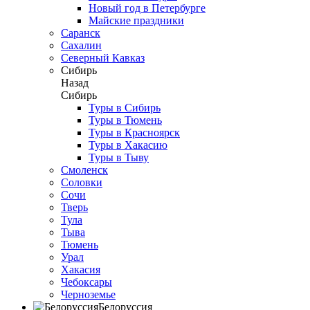
Новый год в Петербурге
Майские праздники
Саранск
Сахалин
Северный Кавказ
Сибирь
Назад
Сибирь
Туры в Сибирь
Туры в Тюмень
Туры в Красноярск
Туры в Хакасию
Туры в Тыву
Смоленск
Соловки
Сочи
Тверь
Тула
Тыва
Тюмень
Урал
Хакасия
Чебоксары
Черноземье
Белоруссия