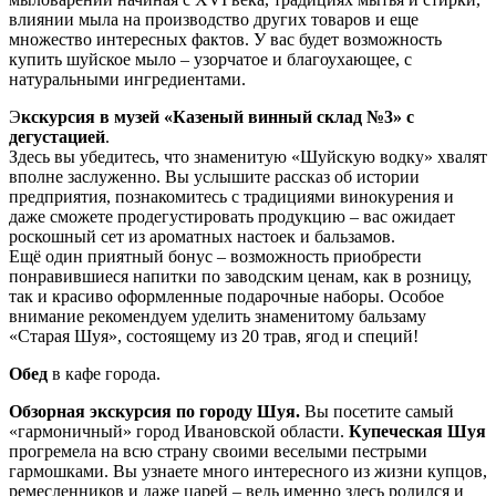
влиянии мыла на производство других товаров и еще
множество интересных фактов. У вас будет возможность
купить шуйское мыло – узорчатое и благоухающее, с
натуральными ингредиентами.
Э
кскурсия в музей «Казеный винный склад №3» с
дегустацией
.
Здесь вы убедитесь, что знаменитую «Шуйскую водку» хвалят
вполне заслуженно. Вы услышите рассказ об истории
предприятия, познакомитесь с традициями винокурения и
даже сможете продегустировать продукцию – вас ожидает
роскошный сет из ароматных настоек и бальзамов.
Ещё один приятный бонус – возможность приобрести
понравившиеся напитки по заводским ценам, как в розницу,
так и красиво оформленные подарочные наборы. Особое
внимание рекомендуем уделить знаменитому бальзаму
«Старая Шуя», состоящему из 20 трав, ягод и специй!
Обед
в кафе города.
Обзорная экскурсия по городу Шуя.
Вы посетите самый
«гармоничный» город Ивановской области.
Купеческая Шуя
прогремела на всю страну своими веселыми пестрыми
гармошками. Вы узнаете много интересного из жизни купцов,
ремесленников и даже царей – ведь именно здесь родился и