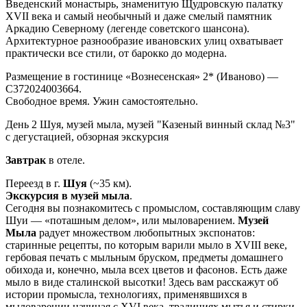
Введенский монастырь, знаменитую Щудровскую палатку
XVII века и самый необычный и даже смелый памятник
Аркадию Северному (легенде советского шансона).
Архитектурное разнообразие ивановских улиц охватывает
практически все стили, от барокко до модерна.
Размещение в гостинице «Вознесенская» 2* (Иваново) —
С372024003664.
Свободное время. Ужин самостоятельно.
День 2
Шуя, музей мыла, музей "Казеный винный склад №3"
с дегустацией, обзорная экскурсия
Завтрак
в отеле.
Переезд в г.
Шуя
(~35 км).
Экскурсия в музей мыла
.
Сегодня вы познакомитесь с промыслом, составляющим славу
Шуи — «поташным делом», или мыловарением.
Музей
Мыла
радует множеством любопытных экспонатов:
старинные рецепты, по которым варили мыло в XVIII веке,
гербовая печать с мыльным бруском, предметы домашнего
обихода и, конечно, мыла всех цветов и фасонов. Есть даже
мыло в виде сталинской высотки! Здесь вам расскажут об
истории промысла, технологиях, применявшихся в
мыловарении начиная с XVI века, традициях мытья и стирки,