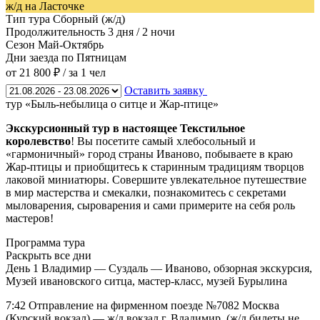
ж/д на Ласточке
Тип тура
Сборный (ж/д)
Продолжительность
3 дня / 2 ночи
Сезон
Май-Октябрь
Дни заезда
по Пятницам
от 21 800 ₽
/ за 1 чел
Оставить заявку
тур «Быль-небылица о ситце и Жар-птице»
Экскурсионный тур в настоящее Текстильное
королевство
! Вы посетите самый хлебосольный и
«гармоничный» город страны Иваново, побываете в краю
Жар-птицы и приобщитесь к старинным традициям творцов
лаковой миниатюры. Совершите увлекательное путешествие
в мир мастерства и смекалки, познакомитесь с секретами
мыловарения, сыроварения и сами примерите на себя роль
мастеров!
Программа тура
Раскрыть все дни
День 1
Владимир — Суздаль — Иваново, обзорная экскурсия,
Музей ивановского ситца, мастер-класс, музей Бурылина
7:42 Отправление на фирменном поезде №7082 Москва
(Курский вокзал) — ж/д вокзал г. Владимир. (ж/д билеты не