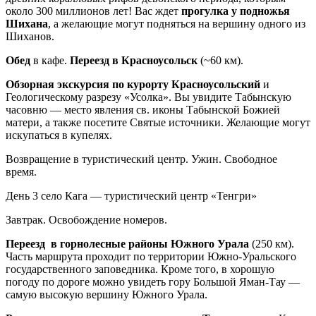
около 300 миллионов лет! Вас ждет
прогулка у подножья
Шихана
, а желающие могут подняться на вершину одного из
Шиханов.
Обед
в кафе.
Переезд в Красноусольск
(~60 км).
Обзорная экскурсия по курорту Красноусольский
и
Геологическому разрезу «Усолка». Вы увидите Табынскую
часовню — место явления св. иконы Табынской Божией
матери, а также посетите Святые источники. Желающие могут
искупаться в купелях.
Возвращение в туристический центр. Ужин. Свободное
время.
День 3
село Кага — туристический центр «Тенгри»
Завтрак. Освобождение номеров.
Переезд в горнолесные районы Южного Урала
(250 км).
Часть маршрута проходит по территории Южно-Уральского
государственного заповедника. Кроме того, в хорошую
погоду по дороге можно увидеть гору Большой Яман-Тау —
самую высокую вершину Южного Урала.