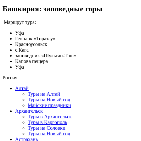
Башкирия: заповедные горы
Маршрут тура:
Уфа
Геопарк «Торатау»
Красноусольск
с.Кага
заповедник «Шульган-Таш»
Капова пещера
Уфа
Россия
Алтай
Туры на Алтай
Туры на Новый год
Майские праздники
Архангельск
Туры в Архангельск
Туры в Каргополь
Туры на Соловки
Туры на Новый год
Астрахань