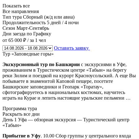
Показать все
Все направления
Тип тура
Сборный (ж/д или авиа)
Продолжительность
5 дней / 4 ночи
Сезон
Март-Сентябрь
Дни заезда
по Графику
от 65 000 ₽
/ за 1 чел
Оставить заявку
Тур «Заповедные горы»
Экскурсионный тур по Башкирии
с экскурсиями в Уфе,
проживанием в Туристическом центре «Табын» на берегу
реки Зилим и поездкой на курорт Красноусольский. А еще Вы
побываете в знаменитой Каповой пещере, посетите
Башкирские заповедники и Геопарк «Торатау»,
сфотографируетесь в национальных костюмах, научитесь
играть на Курае и лепить настоящие уральские пельмени …
Программа тура
Раскрыть все дни
День 1
Уфа — обзорная экскурсия — Туристический центр
«Табын»
Прибытие в Уфу
. 10.00 Сбор группы у центрального входа