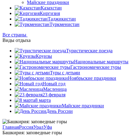
Майские праздники
Казахстан
Киргизия
Таджикистан
Туркменистан
Все страны
Виды отдыха
Туристические поезда
Круизы
Национальные маршруты
Гастрономические туры
Туры с детьми
Ноябрьские праздники
Новый год
Масленица
23 февраля
8 марта
Майские праздники
День России
Главная
Россия
Урал
Уфа
Башкирия: заповедные горы