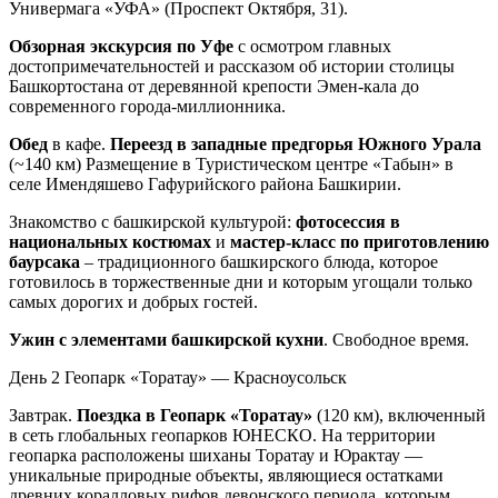
Универмага «УФА» (Проспект Октября, 31).
Обзорная экскурсия по Уфе
с осмотром главных
достопримечательностей и рассказом об истории столицы
Башкортостана от деревянной крепости Эмен-кала до
современного города-миллионника.
Обед
в кафе.
Переезд в западные предгорья Южного Урала
(~140 км) Размещение в Туристическом центре «Табын» в
селе Имендяшево Гафурийского района Башкирии.
Знакомство с башкирской культурой:
фотосессия в
национальных костюмах
и
мастер-класс по приготовлению
баурсака
– традиционного башкирского блюда, которое
готовилось в торжественные дни и которым угощали только
самых дорогих и добрых гостей.
Ужин с элементами башкирской кухни
. Свободное время.
День 2
Геопарк «Торатау» — Красноусольск
Завтрак.
Поездка в Геопарк «Торатау»
(120 км), включенный
в сеть глобальных геопарков ЮНЕСКО. На территории
геопарка расположены шиханы Торатау и Юрактау —
уникальные природные объекты, являющиеся остатками
древних коралловых рифов девонского периода, которым