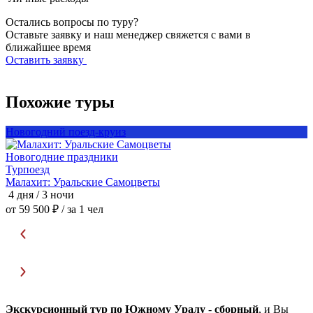
Остались вопросы по туру?
Оставьте заявку и наш менеджер свяжется с вами в
ближайшее время
Оставить заявку
Похожие туры
Новогодний поезд-круиз
Н
Новогодние праздники
Т
Турпоезд
Малахит: Уральские Самоцветы
М
4 дня / 3 ночи
4
от 59 500 ₽
/ за 1 чел
о
Экскурсионный тур по Южному Уралу
-
сборный
, и Вы