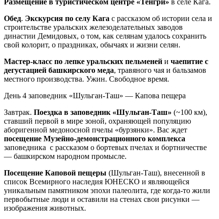
Размещение в туристическом центре «Тенгри»
в селе Кага.
Обед
.
Экскурсия по селу Кага
с рассказом об истории села и
строительстве уральских железоделательных заводов
династии Демидовых, о том, как селянам удалось сохранить
свой колорит, о праздниках, обычаях и жизни селян.
Мастер-класс по лепке уральских пельменей
и
чаепитие с
дегустацией башкирского меда
, травяного чая и бальзамов
местного производства. Ужин. Свободное время.
День 4
заповедник «Шульган-Таш» — Капова пещера
Завтрак.
Поездка в заповедник «Шульган-Таш»
(~100 км),
ставший первой в мире зоной, охраняющей популяцию
аборигенной медоносной пчелы «бурзянки». Вас ждет
посещение Музейно-демонстрационного комплекса
заповедника с рассказом о бортевых пчелах и бортничестве
— башкирском народном промысле.
Посещение Каповой пещеры
(Шульган-Таш), внесенной в
список Всемирного наследия ЮНЕСКО и являющейся
уникальным памятником эпохи палеолита, где когда-то жили
первобытные люди и оставили на стенах свои рисунки —
изображения животных.