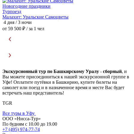
Новогодние праздники
Т
Турпоезд
Малахит: Уральские Самоцветы
М
4 дня / 3 ночи
4
от 59 500 ₽
/ за 1 чел
о
Экскурсионный тур по Башкирскому Уралу
-
сборный
, и
Вы можете присоединиться к нашей экскурсионной группе в
Уфе! Оплатите путёвки в Башкирию, купите билеты на
самолет или поезд и в назначенное время и месте Вас будет
встречать наш представитель!
TGR
Все туры в Уфу
ООО «Нисса-Тур»
По будням с 10.00 до 19.00
+7 (495) 974-77-74