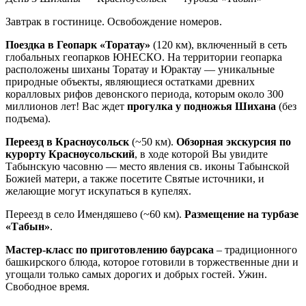
Завтрак в гостинице. Освобождение номеров.
Поездка в Геопарк «Торатау»
(120 км), включенный в сеть
глобальных геопарков ЮНЕСКО. На территории геопарка
расположены шиханы Торатау и Юрактау — уникальные
природные объекты, являющиеся остатками древних
коралловых рифов девонского периода, которым около 300
миллионов лет! Вас ждет
прогулка у подножья Шихана
(без
подъема).
Переезд в Красноусольск
(~50 км).
Обзорная экскурсия по
курорту Красноусольский
, в ходе которой Вы увидите
Табынскую часовню — место явления св. иконы Табынской
Божией матери, а также посетите Святые источники, и
желающие могут искупаться в купелях.
Переезд в село Имендяшево (~60 км).
Размещение на турбазе
«Табын»
.
Мастер-класс по приготовлению баурсака
– традиционного
башкирского блюда, которое готовили в торжественные дни и
угощали только самых дорогих и добрых гостей. Ужин.
Свободное время.