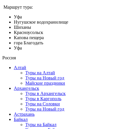
Маршрут тура:
Уфа
Нугушское водохранилище
Шиханы
Красноусольск
Капова пещера
гора Благодать
Уфа
Россия
Алтай
Туры на Алтай
Туры на Новый год
Майские праздники
Архангельск
Туры в Архангельск
Туры в Каргополь
Туры на Соловки
Туры на Новый год
Астрахань
Байкал
Туры на Байкал