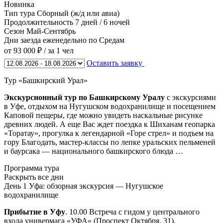
Новинка
Тип тура
Сборный (ж/д или авиа)
Продолжительность
7 дней / 6 ночей
Сезон
Май-Сентябрь
Дни заезда
еженедельно по Средам
от 93 000 ₽
/ за 1 чел
Оставить заявку
Тур «Башкирский Урал»
Экскурсионный тур по Башкирскому Уралу
с экскурсиями
в Уфе, отдыхом на Нугушском водохранилище и посещением
Каповой пещеры, где можно увидеть наскальные рисунке
древних людей. А еще Вас ждет поездка к Шиханам геопарка
«Торатау», прогулка к легендарной «Горе стрел» и подъем на
гору Благодать, мастер-классы по лепке уральских пельменей
и баурсака — национального башкирского блюда …
Программа тура
Раскрыть все дни
День 1
Уфа: обзорная экскурсия — Нугушское
водохранилище
Прибытие в Уфу
. 10.00 Встреча с гидом у центрального
входа универмага «УФА» (Проспект Октября, 31).