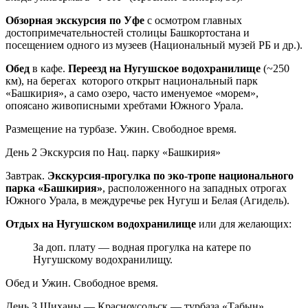
Обзорная экскурсия по Уфе
с осмотром главных
достопримечательностей столицы Башкортостана и
посещением одного из музеев (Национальный музей РБ и др.).
Обед
в кафе.
Переезд на Нугушское водохранилище
(~250
км), на берегах которого открыт национальный парк
«Башкирия», а само озеро, часто именуемое «морем»,
опоясано живописными хребтами Южного Урала.
Размещение на турбазе. Ужин. Свободное время.
День 2
Экскурсия по Нац. парку «Башкирия»
Завтрак.
Экскурсия-прогулка по эко-тропе национального
парка «Башкирия»
, расположенного на западных отрогах
Южного Урала, в междуречье рек Нугуш и Белая (Агидель).
Отдых на Нугушском водохранилище
или для желающих:
За доп. плату — водная прогулка на катере по
Нугушскому водохранилищу.
Обед и Ужин. Свободное время.
День 3
Шиханы — Красноусольск — турбаза «Табын»