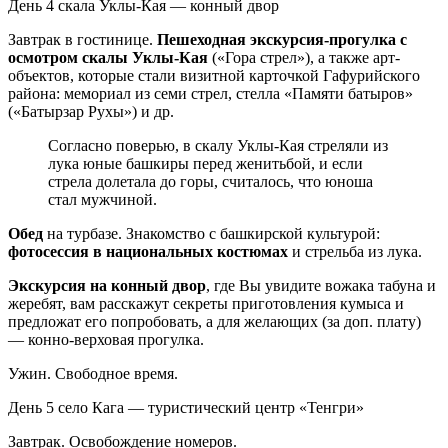
День 4
скала Уклы-Кая — конный двор
Завтрак в гостинице.
Пешеходная экскурсия-прогулка с
осмотром скалы Уклы-Кая
(«Гора стрел»), а также арт-
объектов, которые стали визитной карточкой Гафурийского
района: мемориал из семи стрел, стелла «Памяти батыров»
(«Батырзар Рухы») и др.
Согласно поверью, в скалу Уклы-Кая стреляли из
лука юные башкиры перед женитьбой, и если
стрела долетала до горы, считалось, что юноша
стал мужчиной.
Обед
на турбазе. Знакомство с башкирской культурой:
фотосессия в национальных костюмах
и стрельба из лука.
Экскурсия на конный двор
, где Вы увидите вожака табуна и
жеребят, вам расскажут секреты приготовления кумыса и
предложат его попробовать, а для желающих (за доп. плату)
— конно-верховая прогулка.
Ужин. Свободное время.
День 5
село Кага — туристический центр «Тенгри»
Завтрак. Освобождение номеров.