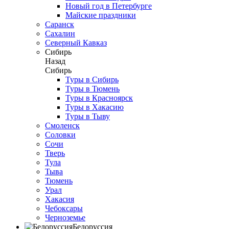
Новый год в Петербурге
Майские праздники
Саранск
Сахалин
Северный Кавказ
Сибирь
Назад
Сибирь
Туры в Сибирь
Туры в Тюмень
Туры в Красноярск
Туры в Хакасию
Туры в Тыву
Смоленск
Соловки
Сочи
Тверь
Тула
Тыва
Тюмень
Урал
Хакасия
Чебоксары
Черноземье
Белоруссия