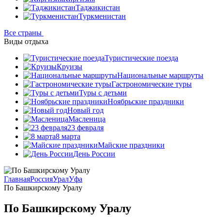
Таджикистан
Туркменистан
Все страны
Виды отдыха
Туристические поезда
Круизы
Национальные маршруты
Гастрономические туры
Туры с детьми
Ноябрьские праздники
Новый год
Масленица
23 февраля
8 марта
Майские праздники
День России
Главная
Россия
Урал
Уфа
По Башкирскому Уралу
По Башкирскому Уралу