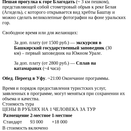
Пешая прогулка к горе Благодать
(~ 3 км пешком),
представляющей собой стометровый обрыв к реке Белая
(Агидель), с которого открывается вид хребты Баштау и
можно сделать великолепные фотографии на фоне уральских
гор.
Свободное время или для желающих:
За доп. плату (от 1500 руб.) —
экскурсия в
Башкирский государственный заповедник
(30
км) – первый заповедник на Южном Урале.
За доп. плату (от 2800 руб.) —
Сплав на
катамаранах
(~4 часа)
Обед
.
Переезд в Уфу
. ~21:00 Окончание программы.
Время и порядок предоставления туристских услуг,
заявленных в программе, могут меняться при сохранении их
объема и качества.
Стоимость тура
ЦЕНЫ В РУБЛЯХ НА 1 ЧЕЛОВЕКА ЗА ТУР
Размещение
2-местное
1-местное
Стандарт
93 000
+18 000
В стоимость
включено