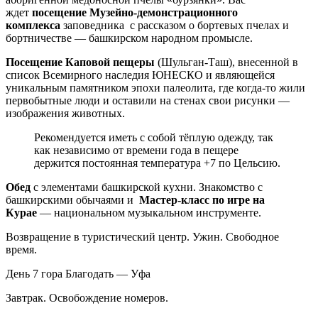
ждет
посещение Музейно-демонстрационного
комплекса
заповедника с рассказом о бортевых пчелах и
бортничестве — башкирском народном промысле.
Посещение Каповой пещеры
(Шульган-Таш), внесенной в
список Всемирного наследия ЮНЕСКО и являющейся
уникальным памятником эпохи палеолита, где когда-то жили
первобытные люди и оставили на стенах свои рисунки —
изображения животных.
Рекомендуется иметь с собой тёплую одежду, так
как независимо от времени года в пещере
держится постоянная температура +7 по Цельсию.
Обед
с элементами башкирской кухни. Знакомство с
башкирскими обычаями и
Мастер-класс по игре на
Курае
— национальном музыкальном инструменте.
Возвращение в туристический центр. Ужин. Свободное
время.
День 7
гора Благодать — Уфа
Завтрак. Освобождение номеров.