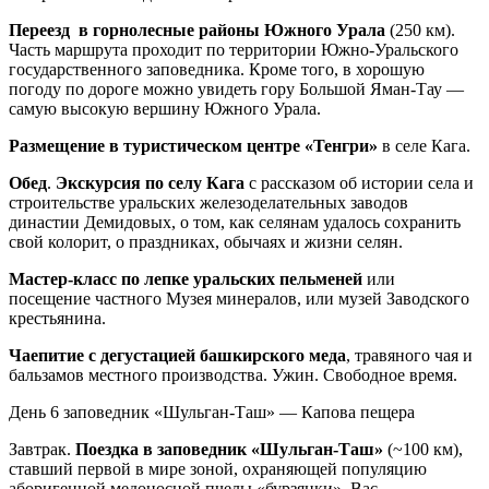
Переезд в горнолесные районы Южного Урала
(250 км).
Часть маршрута проходит по территории Южно-Уральского
государственного заповедника. Кроме того, в хорошую
погоду по дороге можно увидеть гору Большой Яман-Тау —
самую высокую вершину Южного Урала.
Размещение в туристическом центре «Тенгри»
в селе Кага.
Обед
.
Экскурсия по селу Кага
с рассказом об истории села и
строительстве уральских железоделательных заводов
династии Демидовых, о том, как селянам удалось сохранить
свой колорит, о праздниках, обычаях и жизни селян.
Мастер-класс по лепке уральских пельменей
или
посещение частного Музея минералов, или музей Заводского
крестьянина.
Чаепитие с дегустацией башкирского меда
, травяного чая и
бальзамов местного производства. Ужин. Свободное время.
День 6
заповедник «Шульган-Таш» — Капова пещера
Завтрак.
Поездка в заповедник «Шульган-Таш»
(~100 км),
ставший первой в мире зоной, охраняющей популяцию
аборигенной медоносной пчелы «бурзянки». Вас