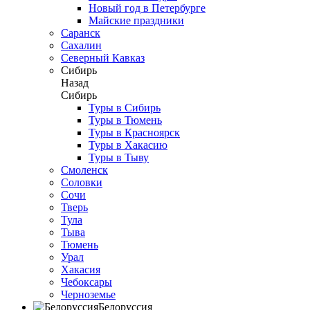
Новый год в Петербурге
Майские праздники
Саранск
Сахалин
Северный Кавказ
Сибирь
Назад
Сибирь
Туры в Сибирь
Туры в Тюмень
Туры в Красноярск
Туры в Хакасию
Туры в Тыву
Смоленск
Соловки
Сочи
Тверь
Тула
Тыва
Тюмень
Урал
Хакасия
Чебоксары
Черноземье
Белоруссия