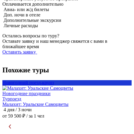
Оплачивается
дополнительно
Авиа- или ж/д билеты
Доп. ночи в отеле
Дополнительные экскурсии
Личные расходы
Остались вопросы по туру?
Оставьте заявку и наш менеджер свяжется с вами в
ближайшее время
Оставить заявку
Похожие туры
Новогодний поезд-круиз
Н
Новогодние праздники
Т
Турпоезд
Малахит: Уральские Самоцветы
М
4 дня / 3 ночи
4
от 59 500 ₽
/ за 1 чел
о