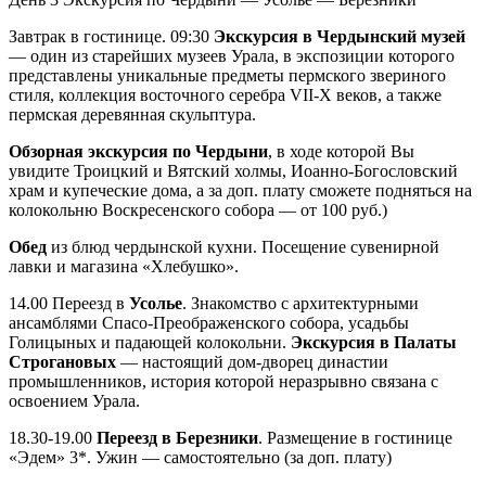
Завтрак в гостинице. 09:30
Экскурсия в Чердынский музей
— один из старейших музеев Урала, в экспозиции которого
представлены уникальные предметы пермского звериного
стиля, коллекция восточного серебра VII-X веков, а также
пермская деревянная скульптура.
Обзорная экскурсия по Чердыни
, в ходе которой Вы
увидите Троицкий и Вятский холмы, Иоанно-Богословский
храм и купеческие дома, а за доп. плату сможете подняться на
колокольню Воскресенского собора — от 100 руб.)
Обед
из блюд чердынской кухни. Посещение сувенирной
лавки и магазина «Хлебушко».
14.00 Переезд в
Усолье
. Знакомство с архитектурными
ансамблями Спасо-Преображенского собора, усадьбы
Голицыных и падающей колокольни.
Экскурсия в Палаты
Строгановых
— настоящий дом-дворец династии
промышленников, история которой неразрывно связана с
освоением Урала.
18.30-19.00
Переезд в Березники
. Размещение в гостинице
«Эдем» 3*. Ужин — самостоятельно (за доп. плату)