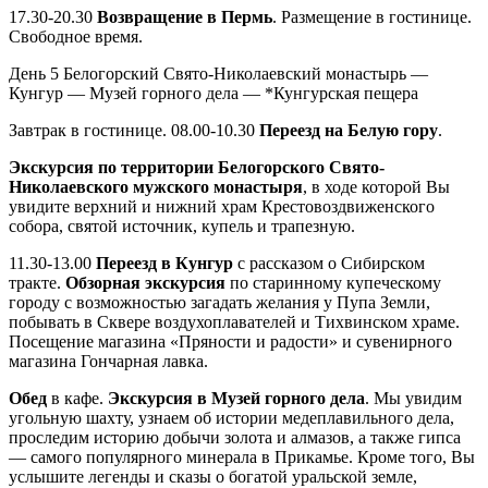
17.30-20.30
Возвращение в Пермь
. Размещение в гостинице.
Свободное время.
День 5
Белогорский Свято-Николаевский монастырь —
Кунгур — Музей горного дела — *Кунгурская пещера
Завтрак в гостинице. 08.00-10.30
Переезд на Белую гору
.
Экскурсия по территории Белогорского Свято-
Николаевского мужского монастыря
, в ходе которой Вы
увидите верхний и нижний храм Крестовоздвиженского
собора, святой источник, купель и трапезную.
11.30-13.00
Переезд в Кунгур
с рассказом о Сибирском
тракте.
Обзорная экскурсия
по старинному купеческому
городу с возможностью загадать желания у Пупа Земли,
побывать в Сквере воздухоплавателей и Тихвинском храме.
Посещение магазина «Пряности и радости» и сувенирного
магазина Гончарная лавка.
Обед
в кафе.
Экскурсия в Музей горного дела
. Мы увидим
угольную шахту, узнаем об истории медеплавильного дела,
проследим историю добычи золота и алмазов, а также гипса
— самого популярного минерала в Прикамье. Кроме того, Вы
услышите легенды и сказы о богатой уральской земле,