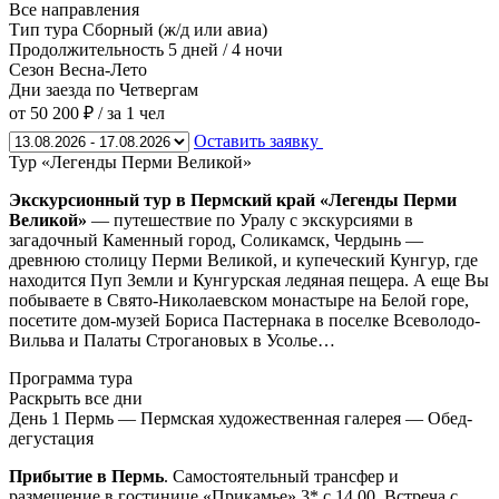
Все направления
Тип тура
Сборный (ж/д или авиа)
Продолжительность
5 дней / 4 ночи
Сезон
Весна-Лето
Дни заезда
по Четвергам
от 50 200 ₽
/ за 1 чел
Оставить заявку
Тур «Легенды Перми Великой»
Экскурсионный тур в Пермский край «Легенды Перми
Великой»
— путешествие по Уралу с экскурсиями в
загадочный Каменный город, Соликамск, Чердынь —
древнюю столицу Перми Великой, и купеческий Кунгур, где
находится Пуп Земли и Кунгурская ледяная пещера. А еще Вы
побываете в Свято-Николаевском монастыре на Белой горе,
посетите дом-музей Бориса Пастернака в поселке Всеволодо-
Вильва и Палаты Строгановых в Усолье…
Программа тура
Раскрыть все дни
День 1
Пермь — Пермская художественная галерея — Обед-
дегустация
Прибытие в Пермь
. Самостоятельный трансфер и
размещение в гостинице «Прикамье» 3* с 14.00. Встреча с