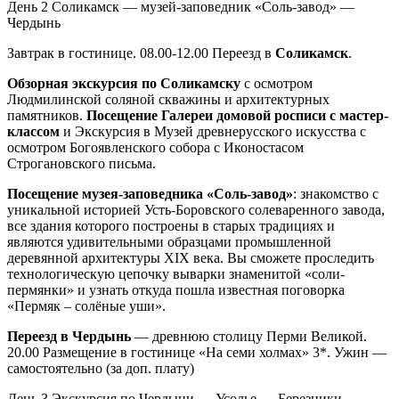
День 2
Соликамск — музей-заповедник «Соль-завод» —
Чердынь
Завтрак в гостинице. 08.00-12.00 Переезд в
Соликамск
.
Обзорная экскурсия по Соликамску
с осмотром
Людмилинской соляной скважины и архитектурных
памятников.
Посещение Галереи домовой росписи с мастер-
классом
и Экскурсия в Музей древнерусского искусства с
осмотром Богоявленского собора с Иконостасом
Строгановского письма.
Посещение музея-заповедника «Соль-завод»
: знакомство с
уникальной историей Усть-Боровского солеваренного завода,
все здания которого построены в старых традициях и
являются удивительными образцами промышленной
деревянной архитектуры XIX века. Вы сможете проследить
технологическую цепочку выварки знаменитой «соли-
пермянки» и узнать откуда пошла известная поговорка
«Пермяк – солёные уши».
Переезд в Чердынь
— древнюю столицу Перми Великой.
20.00 Размещение в гостинице «На семи холмах» 3*. Ужин —
самостоятельно (за доп. плату)
День 3
Экскурсия по Чердыни — Усолье — Березники