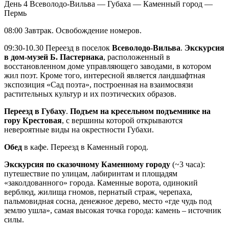
День 4
Всеволодо-Вильва — Губаха — Каменный город —
Пермь
08:00 Завтрак. Освобождение номеров.
09:30-10.30 Переезд в поселок
Всеволодо-Вильва
.
Экскурсия
в дом-музей Б. Пастернака
, расположенный в
восстановленном доме управляющего заводами, в котором
жил поэт. Кроме того, интересной является ландшафтная
экспозиция «Сад поэта», построенная на взаимосвязи
растительных культур и их поэтических образов.
Переезд в Губаху
.
Подъем на кресельном подъемнике на
гору Крестовая
, с вершины которой открываются
невероятные виды на окрестности Губахи.
Обед
в кафе. Переезд в Каменный город.
Экскурсия по сказочному Каменному городу
(~3 часа):
путешествие по улицам, лабиринтам и площадям
«заколдованного» города. Каменные ворота, одинокий
верблюд, жилища гномов, пернатый страж, черепаха,
пальмовидная сосна, денежное дерево, место «где чудь под
землю ушла», самая высокая точка города: камень – источник
силы.