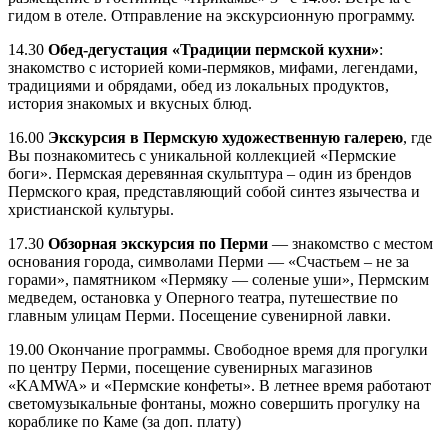
гидом в отеле. Отправление на экскурсионную программу.
14.30
Обед-дегустация «Традиции пермской кухни»
:
знакомство с историей коми-пермяков, мифами, легендами,
традициями и обрядами, обед из локальных продуктов,
история знакомых и вкусных блюд.
16.00
Экскурсия в Пермскую художественную галерею
, где
Вы познакомитесь с уникальной коллекцией «Пермские
боги». Пермская деревянная скульптура – один из брендов
Пермского края, представляющий собой синтез язычества и
христианской культуры.
17.30
Обзорная экскурсия по Перми
— знакомство с местом
основания города, символами Перми — «Счастьем – не за
горами», памятником «Пермяку — соленые уши», Пермским
медведем, остановка у Оперного театра, путешествие по
главным улицам Перми. Посещение сувенирной лавки.
19.00 Окончание программы. Свободное время для прогулки
по центру Перми, посещение сувенирных магазинов
«KAMWA» и «Пермские конфеты». В летнее время работают
светомузыкальные фонтаны, можно совершить прогулку на
кораблике по Каме (за доп. плату)