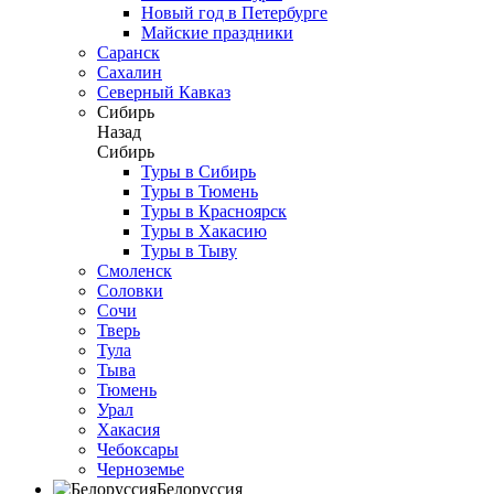
Новый год в Петербурге
Майские праздники
Саранск
Сахалин
Северный Кавказ
Сибирь
Назад
Сибирь
Туры в Сибирь
Туры в Тюмень
Туры в Красноярск
Туры в Хакасию
Туры в Тыву
Смоленск
Соловки
Сочи
Тверь
Тула
Тыва
Тюмень
Урал
Хакасия
Чебоксары
Черноземье
Белоруссия