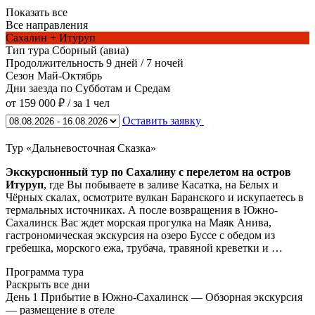
Показать все
Все направления
Сахалин + Итуруп
Тип тура
Сборный (авиа)
Продолжительность
9 дней / 7 ночей
Сезон
Май-Октябрь
Дни заезда
по Субботам и Средам
от 159 000 ₽
/ за 1 чел
Оставить заявку
Тур «Дальневосточная Сказка»
Экскурсионный тур по Сахалину с перелетом на остров
Итуруп
, где Вы побываете в заливе Касатка, на Белых и
Чёрных скалах, осмотрите вулкан Баранского и искупаетесь в
термальных источниках. А после возвращения в Южно-
Сахалинск Вас ждет морская прогулка на Маяк Анива,
гастрономическая экскурсия на озеро Буссе с обедом из
гребешка, морского ежа, трубача, травяной креветки и …
Программа тура
Раскрыть все дни
День 1
Прибытие в Южно-Сахалинск — Обзорная экскурсия
— размещение в отеле