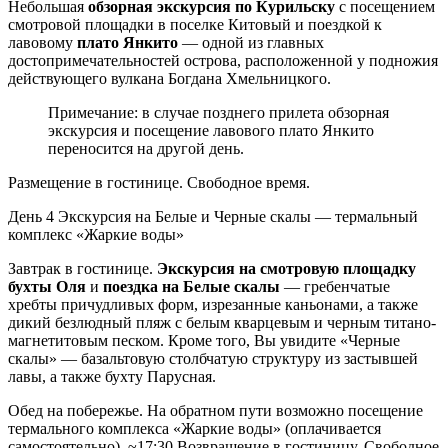
Небольшая
обзорная экскурсия по Курильску
с посещением
смотровой площадки в поселке Китовый и поездкой к
лавовому
плато Янкито
— одной из главных
достопримечательностей острова, расположенной у подножия
действующего вулкана Богдана Хмельницкого.
Примечание: в случае позднего прилета обзорная
экскурсия и посещение лавового плато Янкито
переносится на другой день.
Размещение в гостинице. Свободное время.
День 4
Экскурсия на Белые и Черные скалы — термальный
комплекс «Жаркие воды»
Завтрак в гостинице.
Экскурсия на смотровую площадку
бухты Оля
и
поездка на Белые скалы
— гребенчатые
хребты причудливых форм, изрезанные каньонами, а также
дикий безлюдный пляж с белым кварцевым и черным титано-
магнетитовым песком. Кроме того, Вы увидите «Черные
скалы» — базальтовую столбчатую структуру из застывшей
лавы, а также бухту Парусная.
Обед на побережье. На обратном пути возможно посещение
термального комплекса «Жаркие воды» (оплачивается
самостоятельно). ~17:30 Возвращение в гостиницу. Свободное