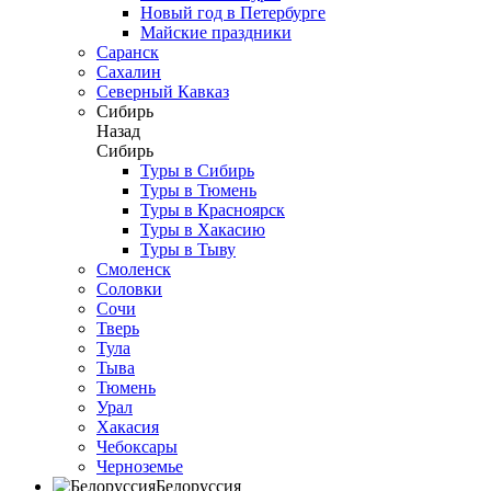
Новый год в Петербурге
Майские праздники
Саранск
Сахалин
Северный Кавказ
Сибирь
Назад
Сибирь
Туры в Сибирь
Туры в Тюмень
Туры в Красноярск
Туры в Хакасию
Туры в Тыву
Смоленск
Соловки
Сочи
Тверь
Тула
Тыва
Тюмень
Урал
Хакасия
Чебоксары
Черноземье
Белоруссия