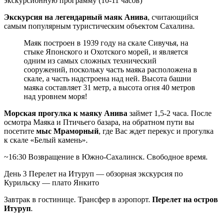
экскурсионную программу (10-11 часов)
Экскурсия на легендарный маяк Анива
, считающийся
самым популярным туристическим объектом Сахалина.
Маяк построен в 1939 году на скале Сивучья, на
стыке Японского и Охотского морей, и является
одним из самых сложных технический
сооружений, поскольку часть маяка расположена в
скале, а часть надстроена над ней. Высота башни
маяка составляет 31 метр, а высота огня 40 метров
над уровнем моря!
Морская прогулка к маяку Анива
займет 1,5-2 часа. После
осмотра Маяка и Птичьего базара, на обратном пути вы
посетите
мыс Мраморный
, где Вас ждет перекус и прогулка
к скале «Белый камень».
~16:30 Возвращение в Южно-Сахалинск. Свободное время.
День 3
Перелет на Итуруп — обзорная экскурсия по
Курильску — плато Янкито
Завтрак в гостинице. Трансфер в аэропорт.
Перелет на остров
Итуруп
.