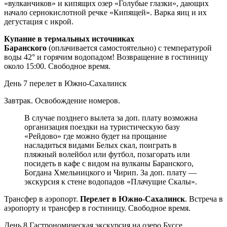
«вулканчиков» и кипящих озер «Голубые глазки», дающих
начало сернокислотной речке «Кипящей». Варка яиц и их
дегустация с икрой.
Купание в термальных источниках
Баранского
(оплачивается самостоятельно) с температурой
воды 42° и горячим водопадом! Возвращение в гостиницу
около 15:00. Свободное время.
День 7
перелет в Южно-Сахалинск
Завтрак. Освобождение номеров.
В случае позднего вылета за доп. плату возможна
организация поездки на туристическую базу
«Рейдово» где можно будет на прощание
насладиться видами Белых скал, поиграть в
пляжный волейбол или футбол, позагорать или
посидеть в кафе с видом на вулканы Баранского,
Богдана Хмельницкого и Чирип. За доп. плату —
экскурсия к стене водопадов «Плачущие Скалы».
Трансфер в аэропорт.
Перелет в Южно-Сахалинск
. Встреча в
аэропорту и трансфер в гостиницу. Свободное время.
День 8
Гастрономическая экскурсия на озеро Буссе