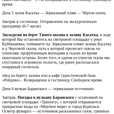
время.
День 5
залив Касатка — Зеркальный пляж — Чёртов палец
Завтрак в гостинице. Отправление на экскурсионную
программу (6-7 часов)
Экскурсия на берег Тихого океана к заливу Касатка
, в ходе
которой Вы остановитесь на смотровой площадке у реки
Куйбышевка, побываете на Зеркальном пляже залива Касатка
и у Чертовой скалы, путь к которой пролегает сквозь по
тоннелям, прорубленным японцами в скалах во время
оккупации острова. Более того, в одном из отрогов скалы мы
спустимся в огромную полость, где ранее располагался
пещерный госпиталь
обед на берегу залива или в кафе туристической базы
«Рейдово». Возвращение в гостиницу. Свободное время.
День 6
вулкан Баранского — термальные источники
Завтрак.
Поездка к вулкану Баранского
с остановкой на
смотровой площадке «Тринога», с которой открываются
прекрасные виды на «Мертвое море» и город Курильск.
Осмотр фумарол — источников раскаленных газов, грязевых