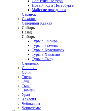
Событийные туры
Новый год в Петербурге
Майские праздники
Саранск
Сахалин
Северный Кавказ
Сибирь
Назад
Сибирь
Туры в Сибирь
Туры в Тюмень
Туры в Красноярск
Туры в Хакасию
Туры в Тыву
Смоленск
Соловки
Сочи
Тверь
Тула
Тыва
Тюмень
Урал
Хакасия
Чебоксары
Черноземье