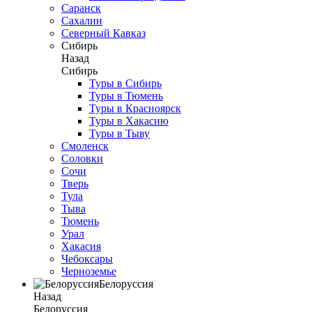
Саранск
Сахалин
Северный Кавказ
Сибирь
Назад
Сибирь
Туры в Сибирь
Туры в Тюмень
Туры в Красноярск
Туры в Хакасию
Туры в Тыву
Смоленск
Соловки
Сочи
Тверь
Тула
Тыва
Тюмень
Урал
Хакасия
Чебоксары
Черноземье
Белоруссия
Назад
Белоруссия