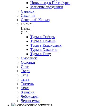
Новый год в Петербурге
Майские праздники
Саранск
Сахалин
Северный Кавказ
Сибирь
Назад
Сибирь
Туры в Сибирь
Туры в Тюмень
Туры в Красноярск
Туры в Хакасию
Туры в Тыву
Смоленск
Соловки
Сочи
Тверь
Тула
Тыва
Тюмень
Урал
Хакасия
Чебоксары
Черноземье
Белоруссия