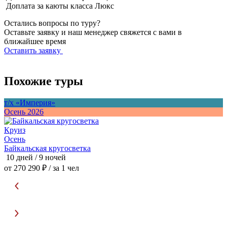
Доплата за каюты класса Люкс
Остались вопросы по туру?
Оставьте заявку и наш менеджер свяжется с вами в
ближайшее время
Оставить заявку
Похожие туры
т/х «Империя»
т
Осень 2026
О
Круиз
Осень
Байкальская кругосветка
О
10 дней / 9 ночей
7
от 270 290 ₽
/ за 1 чел
о