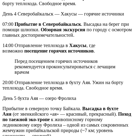
борту теплохода. Свободное время.
День 4
Северобайкальск — Хакусы — горячие источники
07:00
Прибытие в Северобайкальск
. Высадка на берег при
помощи шлюпки.
Обзорная экскурсия
по городу с осмотром
главных достопримечательностей.
14:00 Отправление теплохода в
Хакусы
, где
возможно
посещение горячих источников
.
Перед посещением горячих источников
рекомендуется проконсультироваться с лечащим
врачом
20:00 Отправление теплохода в бухту Аяя. Ужин на борту
теплохода. Свободное время.
День 5
бухта Аяя — озеро Фролиха
Прибытие в северную точку Байкала.
Высадка в бухте
Аяя
(от эвенкийского «ая» — красивый, прекрасный).
Поход
по таежной эко-тропе
к живописному горному
ледниковому озеру Фролиха – одной из самых сокровенных
жемчужин прибайкальской природы (~7 км; уровень
сложности — средний).