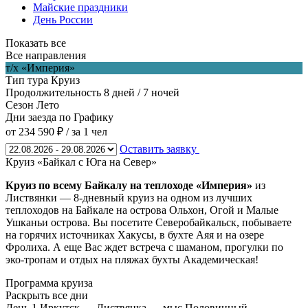
Майские праздники
День России
Показать все
Все направления
т/х «Империя»
Тип тура
Круиз
Продолжительность
8 дней / 7 ночей
Сезон
Лето
Дни заезда
по Графику
от 234 590 ₽
/ за 1 чел
Оставить заявку
Круиз «Байкал с Юга на Север»
Круиз по всему Байкалу на теплоходе «Империя»
из
Листвянки — 8-дневный круиз на одном из лучших
теплоходов на Байкале на острова Ольхон, Огой и Малые
Ушканьи острова. Вы посетите Северобайкальск, побываете
на горячих источниках Хакусы, в бухте Аяя и на озере
Фролиха. А еще Вас ждет встреча с шаманом, прогулки по
эко-тропам и отдых на пляжах бухты Академическая!
Программа круиза
Раскрыть все дни
День 1
Иркутск — Листвянка — мыс Половинный