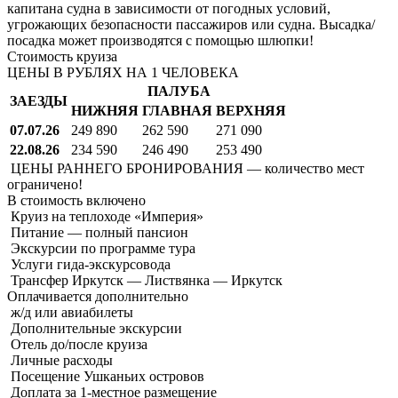
капитана судна в зависимости от погодных условий,
угрожающих безопасности пассажиров или судна. Высадка/
посадка может производятся с помощью шлюпки!
Стоимость круиза
ЦЕНЫ В РУБЛЯХ НА 1 ЧЕЛОВЕКА
ПАЛУБА
ЗАЕЗДЫ
НИЖНЯЯ
ГЛАВНАЯ
ВЕРХНЯЯ
07.07.26
249 890
262 590
271 090
22.08.26
234 590
246 490
253 490
ЦЕНЫ РАННЕГО БРОНИРОВАНИЯ — количество мест
ограничено!
В стоимость
включено
Круиз на теплоходе «Империя»
Питание — полный пансион
Экскурсии по программе тура
Услуги гида-экскурсовода
Трансфер Иркутск — Листвянка — Иркутск
Оплачивается
дополнительно
ж/д или авиабилеты
Дополнительные экскурсии
Отель до/после круиза
Личные расходы
Посещение Ушканьих островов
Доплата за 1-местное размещение