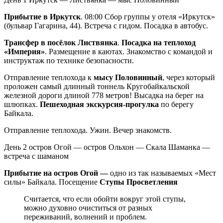
Прибытие в Иркутск
. 08:00 Сбор группы у отеля «Иркутск»
(бульвар Гагарина, 44). Встреча с гидом. Посадка в автобус.
Трансфер в посёлок Листвянка
.
Посадка на теплоход
«Империя»
. Размещение в каютах. Знакомство с командой и
инструктаж по технике безопасности.
Отправление теплохода к
мысу Половинный
, через который
проложен самый длинный тоннель Кругобайкальской
железной дороги длиной 778 метров! Высадка на берег на
шлюпках.
Пешеходная экскурсия-прогулка
по берегу
Байкала.
Отправление теплохода. Ужин. Вечер знакомств.
День 2
остров Огой — остров Ольхон — Скала Шаманка —
встреча с шаманом
Прибытие на остров Огой —
одно из так называемых «Мест
силы» Байкала. Посещение
Ступы Просветления
Считается, что если обойти вокруг этой ступы,
можно духовно очиститься от разных
переживаний, волнений и проблем.