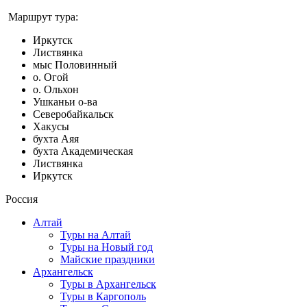
Маршрут тура:
Иркутск
Листвянка
мыс Половинный
о. Огой
о. Ольхон
Ушканьи о-ва
Северобайкальск
Хакусы
бухта Аяя
бухта Академическая
Листвянка
Иркутск
Россия
Алтай
Туры на Алтай
Туры на Новый год
Майские праздники
Архангельск
Туры в Архангельск
Туры в Каргополь