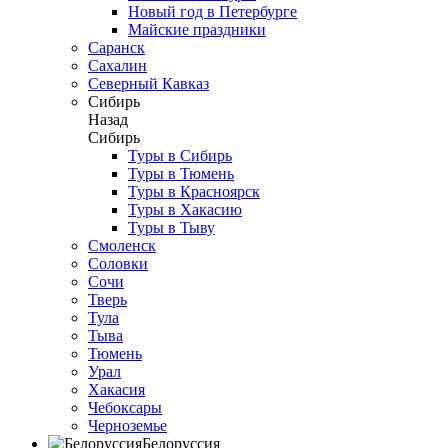
Новый год в Петербурге
Майские праздники
Саранск
Сахалин
Северный Кавказ
Сибирь
Назад
Сибирь
Туры в Сибирь
Туры в Тюмень
Туры в Красноярск
Туры в Хакасию
Туры в Тыву
Смоленск
Соловки
Сочи
Тверь
Тула
Тыва
Тюмень
Урал
Хакасия
Чебоксары
Черноземье
Белоруссия