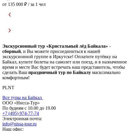
от 135 000 ₽
/ за 1 чел
о
Экскурсионный тур «Кристальный лёд Байкала»
-
сборный
, и Вы можете присоединиться к нашей
экскурсионной группе в Иркутске! Оплатите путёвку на
Байкал, купите билеты на самолет или поезд, и в назначенное
время и месте Вас будет встречать наш представитель, чтобы
сделать Ваш
праздничный тур по Байкалу
масксимально
комфортным!
PLNT
Все туры на Байкал
ООО «Нисса-Тур»
По будням с 10.00 до 19.00
+7 (495) 974-77-74
Электронная почта:
info@nissa-tour.ru
Наш офис: