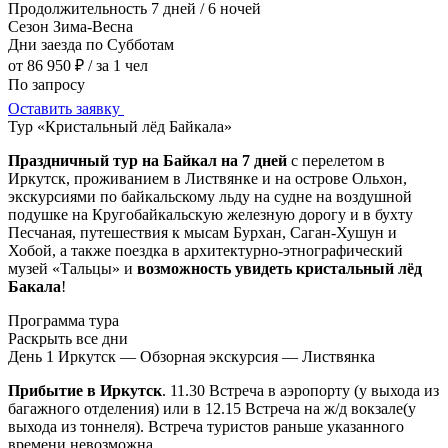
Продолжительность
7 дней / 6 ночей
Сезон
Зима-Весна
Дни заезда
по Субботам
от 86 950 ₽
/ за 1 чел
По запросу
Оставить заявку
Тур «Кристальный лёд Байкала»
Праздничный тур на Байкал на 7 дней
с перелетом в
Иркутск, проживанием в Листвянке и на острове Ольхон,
экскурсиями по байкальскому льду на судне на воздушной
подушке на Кругобайкальскую железную дорогу и в бухту
Песчаная, путешествия к мысам Бурхан, Саган-Хушун и
Хобой, а также поездка в архитектурно-этнографический
музей «Тальцы» и
возможность увидеть кристальный лёд
Бакала
!
Программа тура
Раскрыть все дни
День 1
Иркутск — Обзорная экскурсия — Листвянка
Прибытие в Иркутск
. 11.30 Встреча в аэропорту (у выхода из
багажного отделения) или в 12.15 Встреча на ж/д вокзале(у
выхода из тоннеля). Встреча туристов раньше указанного
времени невозможна.