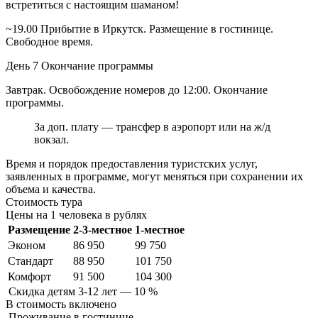
встретиться с настоящим шаманом!
~19.00 Прибытие в Иркутск. Размещение в гостинице.
Свободное время.
День 7
Окончание программы
Завтрак. Освобождение номеров до 12:00. Окончание
программы.
За доп. плату — трансфер в аэропорт или на ж/д
вокзал.
Время и порядок предоставления туристских услуг,
заявленных в программе, могут меняться при сохранении их
объема и качества.
Стоимость тура
Цены на 1 человека в рублях
Размещение
2-3-местное
1-местное
Эконом
86 950
99 750
Стандарт
88 950
101 750
Комфорт
91 500
104 300
Скидка детям 3-12 лет — 10 %
В стоимость
включено
Проживание в гостинице