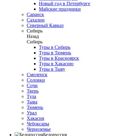
Новый год в Петербурге
Майские праздники
Саранск
Сахалин
Северный Кавказ
Сибирь
Назад
Сибирь
Туры в Сибирь
Туры в Тюмень
Туры в Красноярск
Туры в Хакасию
Туры в Тыву
Смоленск
Соловки
Сочи
Тверь
Тула
Тыва
Тюмень
Урал
Хакасия
Чебоксары
Черноземье
Белоруссия