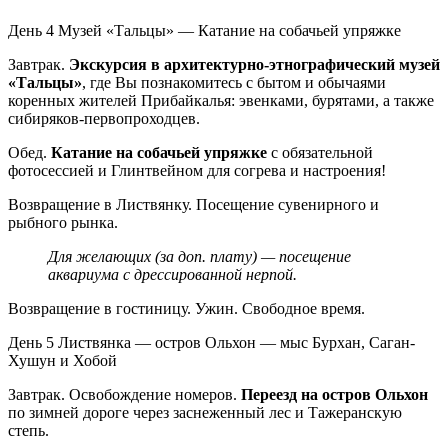
День 4
Музей «Тальцы» — Катание на собачьей упряжке
Завтрак.
Экскурсия в архитектурно-этнографический музей
«Тальцы»
, где Вы познакомитесь с бытом и обычаями
коренных жителей Прибайкалья: эвенками, бурятами, а также
сибиряков-первопроходцев.
Обед.
Катание на собачьей упряжке
с обязательной
фотосессией и Глинтвейном для согрева и настроения!
Возвращение в Листвянку. Посещение сувенирного и
рыбного рынка.
Для желающих (за доп. плату) — посещение
аквариума с дрессированной нерпой.
Возвращение в гостиницу. Ужин. Свободное время.
День 5
Листвянка — остров Ольхон — мыс Бурхан, Саган-
Хушун и Хобой
Завтрак. Освобождение номеров.
Переезд на остров Ольхон
по зимней дороге через заснеженный лес и Тажеранскую
степь.