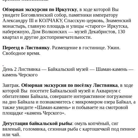
Обзорная экскурсия по Иркутску
, в ходе которой Вы
увидите Богоявленский собор, памятники императору
Александру III и КОЛЧАКУ, Спасскую церковь, Знаменский
монастырь, главную площадь и улицы «старого» Иркутска,
набережную, Дом Волконских — музей Декабристов, 130
квартал и другие достопримечательности.
Переезд в Листвянку
. Размещение в гостинице. Ужин.
Свободное время.
День 2
Листвянка — Байкальский музей — Шаман-камень —
камень Черского
Завтрак.
Обзорная экскурсия по посёлку Листвянка
, в ходе
которой Вы посетите Байкальский музей и Аквариум с
обитателями Байкала, совершите интерактивное погружение
на дно Байкала и познакомитесь с микромиром озера Байкал, а
также увидите «Шаман-камень» и побываете на смотровой
площадке «камень Черского».
Дегустация байкальской рыбы
: омуль копчёный, сиг
вяленый, голомянка, сезонная рыба с картошечкой под пенное
или чай.