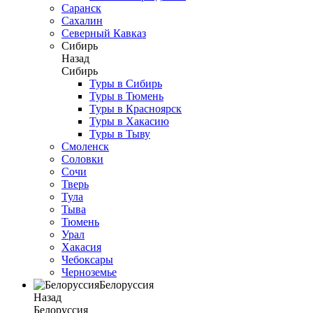
Саранск
Сахалин
Северный Кавказ
Сибирь
Назад
Сибирь
Туры в Сибирь
Туры в Тюмень
Туры в Красноярск
Туры в Хакасию
Туры в Тыву
Смоленск
Соловки
Сочи
Тверь
Тула
Тыва
Тюмень
Урал
Хакасия
Чебоксары
Черноземье
Белоруссия
Назад
Белоруссия