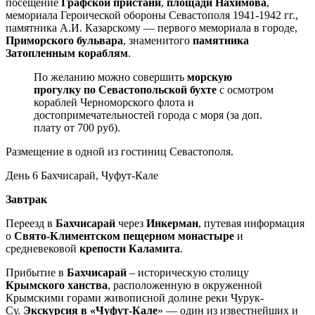
посещение
Графской пристани
,
площади Нахимова
,
мемориала Героической обороны Севастополя 1941-1942 гг.,
памятника А.И. Казарскому — первого мемориала в городе,
Приморского бульвара
, знаменитого
памятника
Затопленным кораблям
.
По желанию можно совершить
морскую
прогулку по Севастопольской бухте
с осмотром
кораблей Черноморского флота и
достопримечательностей города с моря (за доп.
плату от 700 руб).
Размещение в одной из гостиниц Севастополя.
День 6
Бахчисарай, Чуфут-Кале
Завтрак
Переезд в
Бахчисарай
через
Инкерман
, путевая информация
о
Свято-Климентском пещерном монастыре
и
средневековой
крепости Каламита
.
Прибытие в
Бахчисарай
– историческую столицу
Крымского ханства
, расположенную в окруженной
Крымскими горами живописной долине реки Чурук-
Су.
Экскурсия в «Чуфут-Кале
» — один из известнейших и