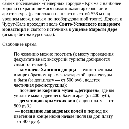
самых посещаемых «пещерных городов» Крыма с наиболее
хорошо сохранившимися памятниками археологии и
архитектуры (расположен на плато высотой 558 м над
уровнем моря, подъем по необорудованной тропе). Дорога к
Чуфут-Кале проходит вдоль
Свято-Успенского пещерного
монастыря
и святого источника в
ущелье Марьям-Дере
(осмотр без экскурсовода).
Свободнее время.
По желанию можно посетить (к месту проведения
факультативных экскурсий туристы добираются
самостоятельно):
—
комплекс Ханского дворца
— единственным
в мире образцом крымско-татарской архитектуры
и быта (за доп.плату — от 500 руб., ведется
частичная реконструкция);
— посещение
кофейни-музея «Дегирмен»
, где вы
увидите макет древнего Бахчисарая (от 400 руб);
—
дегустацию крымских вин
(за доп.плату — от
500 руб.).
—
посещение лавандовых полей
в период их
цветения в конце июня-начале июля (за доп.плату
– от 400 руб).