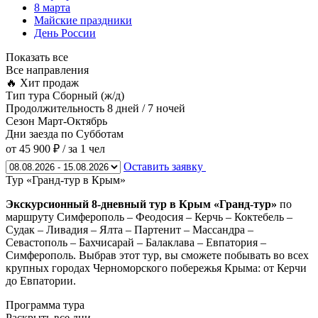
8 марта
Майские праздники
День России
Показать все
Все направления
🔥 Хит продаж
Тип тура
Сборный (ж/д)
Продолжительность
8 дней / 7 ночей
Сезон
Март-Октябрь
Дни заезда
по Субботам
от 45 900 ₽
/ за 1 чел
Оставить заявку
Тур «Гранд-тур в Крым»
Экскурсионный 8-дневный тур в Крым «Гранд-тур»
по
маршруту Симферополь – Феодосия – Керчь – Коктебель –
Судак – Ливадия – Ялта – Партенит – Массандра –
Севастополь – Бахчисарай – Балаклава – Евпатория –
Симферополь. Выбрав этот тур, вы сможете побывать во всех
крупных городах Черноморского побережья Крыма: от Керчи
до Евпатории.
Программа тура
Раскрыть все дни