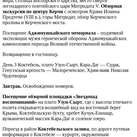
мира, столица Боспорского царства, место смерти
легендарного понтийского царя Митридата V.
Обзорная
экскурсия по центру Керчи
с осмотром Храма Иоанна
Предтечи (VIII в.), горы Митридат, обзор Керченского
пролива и Керченского моста.
Посещение
Аджимушкайского мемориала
– подземной
экспозиции музея героической обороны Аджимушкайских
каменоломен периода Великой отечественной войны.
Возвращение в гостиницу.
День 3
Коктебель, плато Узун-Сырт, Кара-Даг — Судак,
Генуэзская крепость — Малореченское, Храм-маяк Николая
Чудотворца
Завтрак.
Освобождение номеров.
Посещение обзорной площадки «Звездопад
воспоминаний»
на плато
Узун-Сырт
, где с высоты птичьего
полета открывается волшебный вид на восточный берег
Крыма, Коктебельскую бухту, хребет Кучук-Енишар,
вулканический массив Кара-Даг и соленое озеро.
Переезд в район
Коктебельского залива
, по дороге путевая
информация о Коктебеле — курорте, окруженным