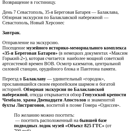
Возвращение в гостиницу.
День 7
Севастополь, 35-я Береговая Батарея — Балаклава,
Обзорная экскурсия по Балаклавской набережной —
Севастополь, Новый Херсонес
Завтрак
.
Отправление на экскурсию.
Посещение
музейного историко-мемориального комплекса
«35-я Береговая Батарея»
(в немецких документах «Максим
Горький-2»), которая считается наиболее мощной советской
артсистемой времен ВОВ. Осмотр казематов, центральной
силовой станции, орудийного блока и Пантеона памяти.
Переезд в
Балаклаву
— удивительный «городок»,
прославившийся своим европейским шармом и богатой
историей.
Обзорная экскурсия по Балаклавской
набережной
, откуда открывается обзор
Генуэзской крепости
Чембало
,
храма Двенадцати Апостолов
и знаменитой
бухты Листригонов
, воспетой в поэме Гомера «Одиссея».
По желанию можно посетить:
— посетить расположенный на
бывшей базе
подводных лодок музей «Объект 825 ГТС»
(от
700 руб)