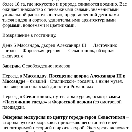
более 18 га, где искусство и природа сливаются воедино. Вас
ожидает знакомство с пейзажными садами, знаменитыми
уникальной растительностью, представленной десятками
тысяч видов и сортов, удивительными архитектурными
формами, водоемами и цветниками.
Возвращение в гостиницу.
День 5
Массандра, дворец Александра III — Ласточкино
гнездо — Форосская церковь — Севастополь, обзорная
экскурсия
Завтрак.
Освобождение номеров.
Переезд в
Массандру
.
Посещение дворца Александра III в
Массандре
– бывшей «Сталинской» госдачи, а ныне музея,
посвященного царской династии Романовых.
Переезд в
Севастополь
, путевая экскурсия, осмотр
замка
«Ласточкино гнездо»
и
Форосской церкви
(со смотровой
площадки).
Обзорная экскурсия по центру города-героя Севастополя
–
«города русских моряков», привлекающего гостей своей
неповторимой историей и архитектурой. Экскурсия включает