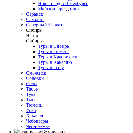
Новый год в Петербурге
Майские праздники
Саранск
Сахалин
Северный Кавказ
Сибирь
Назад
Сибирь
Туры в Сибирь
Туры в Тюмень
Туры в Красноярск
Туры в Хакасию
Туры в Тыву
Смоленск
Соловки
Сочи
Тверь
Тула
Тыва
Тюмень
Урал
Хакасия
Чебоксары
Черноземье
Белоруссия