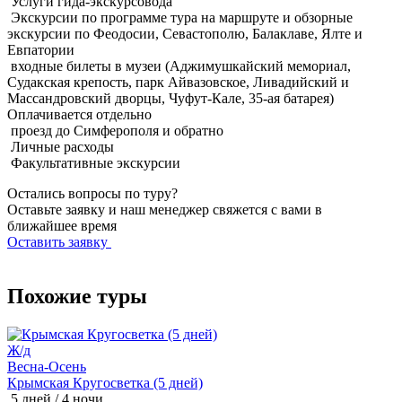
Услуги гида-экскурсовода
Экскурсии по программе тура на маршруте и обзорные
экскурсии по Феодосии, Севастополю, Балаклаве, Ялте и
Евпатории
входные билеты в музеи (Аджимушкайский мемориал,
Судакская крепость, парк Айвазовское, Ливадийский и
Массандровский дворцы, Чуфут-Кале, 35-ая батарея)
Оплачивается
отдельно
проезд до Симферополя и обратно
Личные расходы
Факультативные экскурсии
Остались вопросы по туру?
Оставьте заявку и наш менеджер свяжется с вами в
ближайшее время
Оставить заявку
Похожие туры
Ж/д
Весна-Осень
В
Крымская Кругосветка (5 дней)
К
5 дней / 4 ночи
6