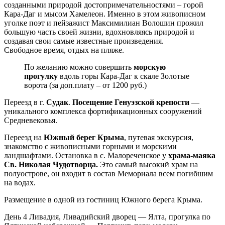
созданными природой достопримечательностями – горой
Кара-Даг и мысом Хамелеон. Именно в этом живописном
уголке поэт и пейзажист Максимилиан Волошин прожил
большую часть своей жизни, вдохновляясь природой и
создавая свои самые известные произведения.
Свободное время, отдых на пляже.
По желанию можно совершить
морскую
прогулку
вдоль горы Кара-Даг к скале Золотые
ворота (за доп.плату – от 1200 руб.)
Переезд в г.
Судак
.
Посещение Генуэзской крепости
—
уникального комплекса фортификационных сооружений
Средневековья.
Переезд на
Южный берег Крыма
, путевая экскурсия,
знакомство с живописными горными и морскими
ландшафтами. Остановка в с. Малореченское у
храма-маяка
Св. Николая Чудотворца.
Это самый высокий храм на
полуострове, он входит в состав Мемориала всем погибшим
на водах.
Размещение в одной из гостиниц Южного берега Крыма.
День 4
Ливадия, Ливадийский дворец — Ялта, прогулка по