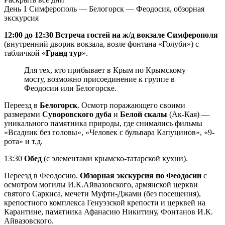
День 1
Симферополь — Белогорск — Феодосия, обзорная
экскурсия
12:00 до 12:30 Встреча гостей на ж/д вокзале Симферополя
(внутренний дворик вокзала, возле фонтана «Голуби») с
табличкой «
Гранд тур
».
Для тех, кто прибывает в Крым по Крымскому
мосту, возможно присоединение к группе в
Феодосии или Белогорске.
Переезд в
Белогорск
. Осмотр поражающего своими
размерами
Суворовского дуба
и
Белой скалы
(Ак-Кая) —
уникального памятника природы, где снимались фильмы
«Всадник без головы», «Человек с бульвара Капуцинов», «9-
рота» и т.д.
13:30
Обед
(с элементами крымско-татарской кухни).
Переезд в Феодосию.
Обзорная экскурсия по Феодосии
с
осмотром могилы И.К.Айвазовского, армянской церкви
святого Саркиса, мечети Муфти-Джами (без посещения),
крепостного комплекса Генуэзской крепости и церквей на
Карантине, памятника Афанасию Никитину, Фонтанов И.К.
Айвазовского.