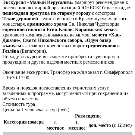
Экскурсия «Малый Иерусалим»
(маршрут рекомендован к
посещению всемирной организацией ЮНЕСКО): вас ожидает
пешеходная прогулка по старому городу
с осмотром
Текие дервишей
– единственного в Крыму мусульманского
монастыря,
армянского храма
Св. Николая Чудотворца,
еврейской синагоги Егия-Капай
,
Караимских кенасс
–
храмового комплекса крымских караимов,
мечети «Хан-
Джами»
,
Свято-Никольского собора
,
«Одун-базар
къапусы»
– главных крепостных ворот
средневекового
Гезлёва
(Евпатории).
По ходу экскурсии вы сможете приобрести сувенирную
продукцию и другие изделия местных ремесленников.
Окончание экскурсии. Трансфер на ж/д вокзал г. Симферополя
к 16:30-17:00.
Время и порядок предоставления туристских услуг,
заявленных в программе, могут меняться при сохранении их
объема и качества.
Стоимость тура
Цены на 1 человека за тур (руб.)
Размещение
Категория номера
2-
1-
доп. место (с 12 лет)
местное
местное