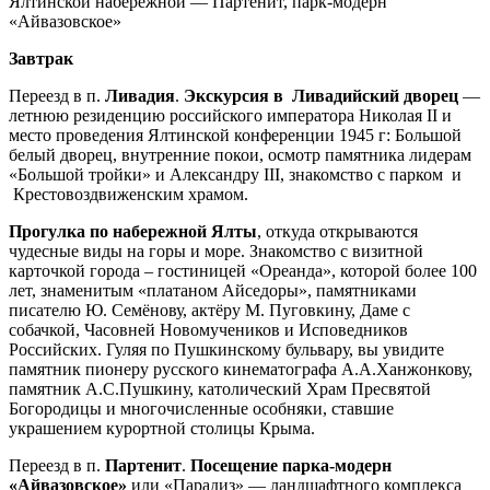
Ялтинской набережной — Партенит, парк-модерн
«Айвазовское»
Завтрак
Переезд в п.
Ливадия
.
Экскурсия в
Ливадийский дворец
—
летнюю резиденцию российского императора Николая II и
место проведения Ялтинской конференции 1945 г: Большой
белый дворец, внутренние покои, осмотр памятника лидерам
«Большой тройки» и Александру III, знакомство с парком и
Крестовоздвиженским храмом.
Прогулка по набережной Ялты
, откуда открываются
чудесные виды на горы и море. Знакомство с визитной
карточкой города – гостиницей «Ореанда», которой более 100
лет, знаменитым «платаном Айседоры», памятниками
писателю Ю. Семёнову, актёру М. Пуговкину, Даме с
собачкой, Часовней Новомучеников и Исповедников
Российских. Гуляя по Пушкинскому бульвару, вы увидите
памятник пионеру русского кинематографа А.А.Ханжонкову,
памятник А.С.Пушкину, католический Храм Пресвятой
Богородицы и многочисленные особняки, ставшие
украшением курортной столицы Крыма.
Переезд в п.
Партенит
.
Посещение парка-модерн
«Айвазовское»
или «Парадиз» — ландшафтного комплекса