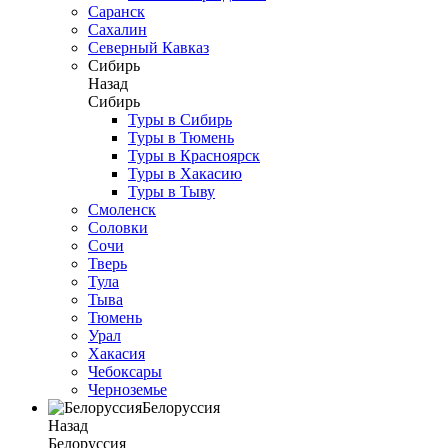
Саранск
Сахалин
Северный Кавказ
Сибирь
Назад
Сибирь
Туры в Сибирь
Туры в Тюмень
Туры в Красноярск
Туры в Хакасию
Туры в Тыву
Смоленск
Соловки
Сочи
Тверь
Тула
Тыва
Тюмень
Урал
Хакасия
Чебоксары
Черноземье
Белоруссия
Назад
Белоруссия