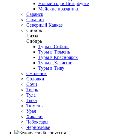
Новый год в Петербурге
Майские праздники
Саранск
Сахалин
Северный Кавказ
Сибирь
Назад
Сибирь
Туры в Сибирь
Туры в Тюмень
Туры в Красноярск
Туры в Хакасию
Туры в Тыву
Смоленск
Соловки
Сочи
Тверь
Тула
Тыва
Тюмень
Урал
Хакасия
Чебоксары
Черноземье
Белоруссия