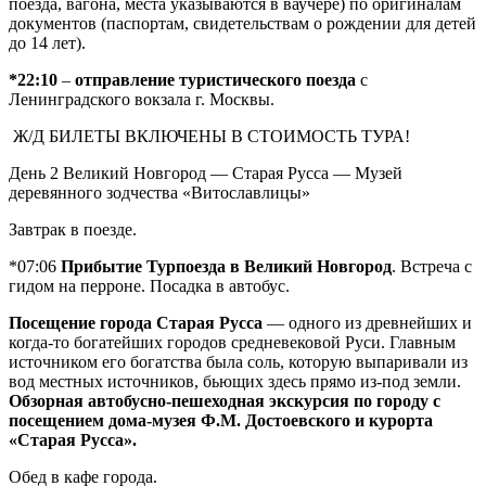
поезда, вагона, места указываются в ваучере) по оригиналам
документов (паспортам, свидетельствам о рождении для детей
до 14 лет).
*22:10
–
отправление туристического поезда
с
Ленинградского вокзала г. Москвы.
Ж/Д БИЛЕТЫ ВКЛЮЧЕНЫ В СТОИМОСТЬ ТУРА!
День 2
Великий Новгород — Старая Русса — Музей
деревянного зодчества «Витославлицы»
Завтрак в поезде.
*07:06
Прибытие Турпоезда в Великий Новгород
. Встреча с
гидом на перроне. Посадка в автобус.
Посещение города Старая Русса
— одного из древнейших и
когда-то богатейших городов средневековой Руси. Главным
источником его богатства была соль, которую выпаривали из
вод местных источников, бьющих здесь прямо из-под земли.
Обзорная автобусно-пешеходная экскурсия по городу с
посещением дома-музея Ф.М. Достоевского и курорта
«Старая Русса».
Обед в кафе города.