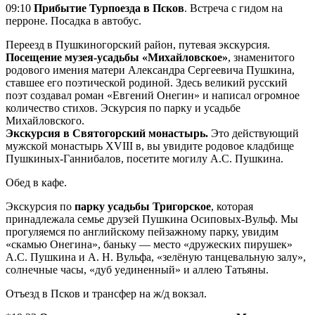
09:10
Прибытие Турпоезда в Псков
. Встреча с гидом на
перроне. Посадка в автобус.
Переезд в Пушкиногорский район, путевая экскурсия.
Посещение музея-усадьбы «Михайловское»
, знаменитого
родового имения матери Александра Сергеевича Пушкина,
ставшее его поэтической родиной. Здесь великий русский
поэт создавал роман «Евгений Онегин» и написал огромное
количество стихов. Эскурсия по парку и усадьбе
Михайловского.
Экскурсия в Святогорский монастырь.
Это действующий
мужской монастырь XVIII в, вы увидите родовое кладбище
Пушкиных-Ганнибалов, посетите могилу А.С. Пушкина.
Обед в кафе.
Экскурсия по
парку усадьбы Тригорское
, которая
принадлежала семье друзей Пушкина Осиповых-Вульф. Мы
прогуляемся по английскому пейзажному парку, увидим
«скамью Онегина», баньку — место «дружеских пирушек»
А.С. Пушкина и А. Н. Вульфа, «зелёную танцевальную залу»,
солнечные часы, «дуб уединенный» и аллею Татьяны.
Отъезд в Псков и трансфер на ж/д вокзал.