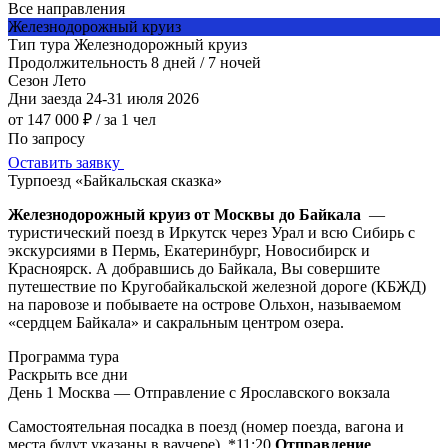
Все направления
Железнодорожный круиз
Тип тура
Железнодорожный круиз
Продолжительность
8 дней / 7 ночей
Сезон
Лето
Дни заезда
24-31 июля 2026
от 147 000 ₽
/ за 1 чел
По запросу
Оставить заявку
Турпоезд «Байкальская сказка»
Железнодорожный круиз от Москвы до Байкала
—
туристический поезд в Иркутск через Урал и всю Сибирь с
экскурсиями в Пермь, Екатеринбург, Новосибирск и
Красноярск. А добравшись до Байкала, Вы совершите
путешествие по Кругобайкальской железной дороге (КБЖД)
на паровозе и побываете на острове Ольхон, называемом
«сердцем Байкала» и сакральным центром озера.
Программа тура
Раскрыть все дни
День 1
Москва — Отправление с Ярославского вокзала
Самостоятельная посадка в поезд (номер поезда, вагона и
места будут указаны в ваучере). *11:20
Отправление