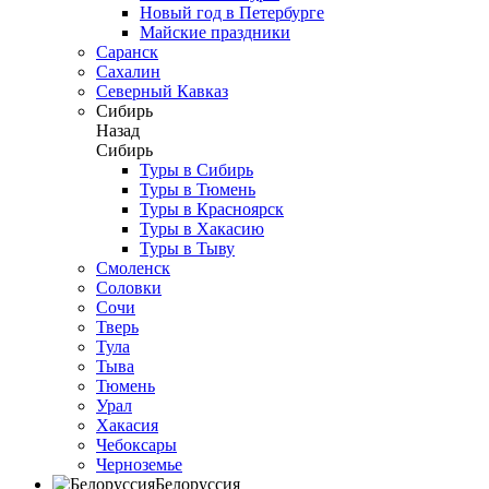
Новый год в Петербурге
Майские праздники
Саранск
Сахалин
Северный Кавказ
Сибирь
Назад
Сибирь
Туры в Сибирь
Туры в Тюмень
Туры в Красноярск
Туры в Хакасию
Туры в Тыву
Смоленск
Соловки
Сочи
Тверь
Тула
Тыва
Тюмень
Урал
Хакасия
Чебоксары
Черноземье
Белоруссия