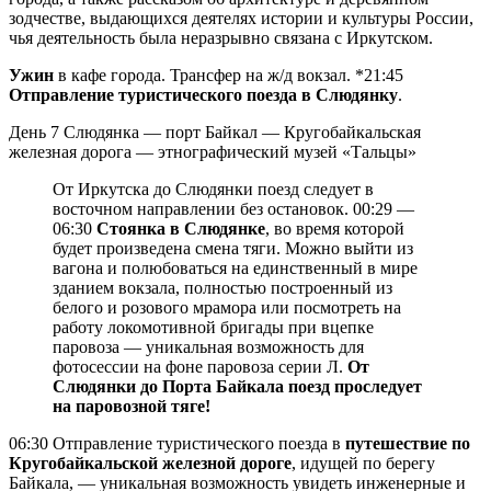
зодчестве, выдающихся деятелях истории и культуры России,
чья деятельность была неразрывно связана с Иркутском.
Ужин
в кафе города. Трансфер на ж/д вокзал. *21:45
Отправление туристического поезда в Слюдянку
.
День 7
Слюдянка — порт Байкал — Кругобайкальская
железная дорога — этнографический музей «Тальцы»
От Иркутска до Слюдянки поезд следует в
восточном направлении без остановок. 00:29 —
06:30
Стоянка в Слюдянке
, во время которой
будет произведена смена тяги. Можно выйти из
вагона и полюбоваться на единственный в мире
зданием вокзала, полностью построенный из
белого и розового мрамора или посмотреть на
работу локомотивной бригады при вцепке
паровоза — уникальная возможность для
фотосессии на фоне паровоза серии Л.
От
Слюдянки до Порта Байкала поезд проследует
на паровозной тяге!
06:30 Отправление туристического поезда в
путешествие по
Кругобайкальской железной дороге
, идущей по берегу
Байкала, — уникальная возможность увидеть инженерные и