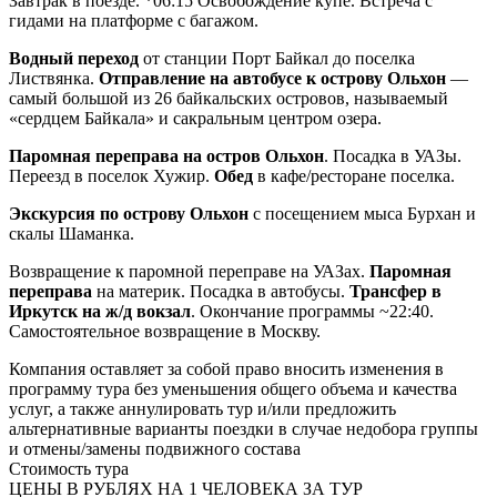
Завтрак в поезде. *06:15 Освобождение купе. Встреча с
гидами на платформе с багажом.
Водный переход
от станции Порт Байкал до поселка
Листвянка.
Отправление на автобусе к острову Ольхон
—
самый большой из 26 байкальских островов, называемый
«сердцем Байкала» и сакральным центром озера.
Паромная переправа на остров Ольхон
. Посадка в УАЗы.
Переезд в поселок Хужир.
Обед
в кафе/ресторане поселка.
Экскурсия по острову Ольхон
с посещением мыса Бурхан и
скалы Шаманка.
Возвращение к паромной переправе на УАЗах.
Паромная
переправа
на материк. Посадка в автобусы.
Трансфер в
Иркутск на ж/д вокзал
. Окончание программы ~22:40.
Самостоятельное возвращение в Москву.
Компания оставляет за собой право вносить изменения в
программу тура без уменьшения общего объема и качества
услуг, а также аннулировать тур и/или предложить
альтернативные варианты поездки в случае недобора группы
и отмены/замены подвижного состава
Стоимость тура
ЦЕНЫ В РУБЛЯХ НА 1 ЧЕЛОВЕКА ЗА ТУР