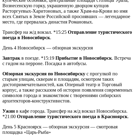
купеческие особняки, центральные площади столицы Урала,
Вознесенскую горку, украшенную дворцом купцов
Расторгуевых-Харитоновых, а также Храм-на-Крови во имя
всех Святых в Земле Российской просиявших — легендарное
место, где прервалась династия Романовых.
Трансфер на ж/д вокзал. *15:25
Отправление туристического
поезда в Новосибирск
.
День 4
Новосибирск — обзорная экскурсия
Завтрак
в поезде. *15:19
Прибытие в Новосибирск
. Встреча
с гидом на перроне. Посадка в автобусы.
Обзорная экскурсия по Новосибирску
с прогулкой по
старым улицам, скверам и площадям, осмотром таких
достопримечательностей, как Оперный театр и Торговый
корпус, а также рассказом об истории появления современных
символов города и знакомством с творениями сибирских
архитекторов-конструктивистов.
Ужин
в кафе города. Трансфер на ж/д вокзал Новосибирска.
*21:00
Отправление туристического поезда в Красноярск
.
День 5
Красноярск — обзорная экскурсия — смотровая
площадка «Царь-Рыба»