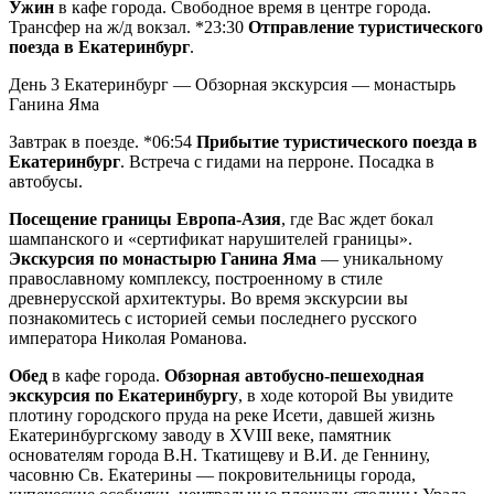
Ужин
в кафе города. Свободное время в центре города.
Трансфер на ж/д вокзал. *23:30
Отправление туристического
поезда в Екатеринбург
.
День 3
Екатеринбург — Обзорная экскурсия — монастырь
Ганина Яма
Завтрак в поезде. *06:54
Прибытие туристического поезда в
Екатеринбург
. Встреча с гидами на перроне. Посадка в
автобусы.
Посещение границы Европа-Азия
, где Вас ждет бокал
шампанского и «сертификат нарушителей границы».
Экскурсия по монастырю Ганина Яма
— уникальному
православному комплексу, построенному в стиле
древнерусской архитектуры. Во время экскурсии вы
познакомитесь с историей семьи последнего русского
императора Николая Романова.
Обед
в кафе города.
Обзорная автобусно-пешеходная
экскурсия по Екатеринбургу
, в ходе которой Вы увидите
плотину городского пруда на реке Исети, давшей жизнь
Екатеринбургскому заводу в XVIII веке, памятник
основателям города В.Н. Ткатищеву и В.И. де Геннину,
часовню Св. Екатерины — покровительницы города,