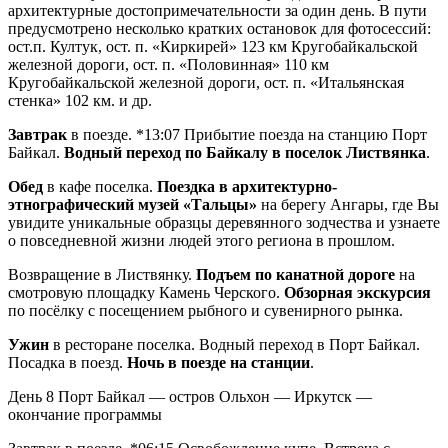
архитектурные достопримечательности за один день. В пути
предусмотрено несколько кратких остановок для фотосессий:
ост.п. Култук, ост. п. «Киркирей» 123 км Кругобайкальской
железной дороги, ост. п. «Половинная» 110 км
Кругобайкальской железной дороги, ост. п. «Итальянская
стенка» 102 км. и др.
Завтрак
в поезде. *13:07 Прибытие поезда на станцию Порт
Байкал.
Водный переход по Байкалу в поселок Листвянка
.
Обед
в кафе поселка.
Поездка в архитектурно-
этнографический музей «Тальцы»
на берегу Ангары, где Вы
увидите уникальные образцы деревянного зодчества и узнаете
о повседневной жизни людей этого региона в прошлом.
Возвращение в Листвянку.
Подъем по канатной дороге
на
смотровую площадку Камень Черского.
Обзорная экскурсия
по посёлку с посещением рыбного и сувенирного рынка.
Ужин
в ресторане поселка. Водный переход в Порт Байкал.
Посадка в поезд.
Ночь в поезде на станции
.
День 8
Порт Байкал — остров Ольхон — Иркутск —
окончание программы