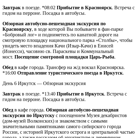
Завтрак
в поезде. *08:02
Прибытие в Красноярск
. Встреча с
гидом на перроне. Посадка в автобусы.
Обзорная автобусно-пешеходная экскурсия по
Красноярску
, в ходе которой Вы побываете в фан-парке
«Бобровый лог» и подниметесь по канатной дороге на
смотровую площадку национального парка «Столбы», чтобы
увидеть место впадения Качи (Изыр-Качи) в Енисей
(Ионесси), часовню св. Параскевы и Коммунальный
мост.
Посещение смотровой площадки Царь-Рыба
.
Обед
в кафе города. Трансфер на ж/д вокзал Красноярска.
*16:00
Отправление туристического поезда в Иркутск
.
День 6
Иркутск — Обзорная экскурсия
Завтрак
в поезде. *13:40
Прибытие в Иркутск
. Встреча с
гидом на перроне. Посадка в автобусы.
Обед
в кафе города.
Обзорная автобусно-пешеходная
экскурсия по Иркутску
с посещением Музея декабристов
(дом-музей Волконских) и знакомством с самыми
значительными памятниками самого сибирского города
России, с историей Иркутского острога и центральной частью
города, а также рассказом об архитектуре и деревянном