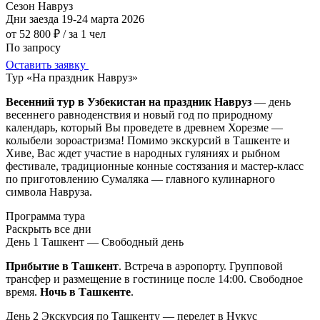
Сезон
Навруз
Дни заезда
19-24 марта 2026
от 52 800 ₽
/ за 1 чел
По запросу
Оставить заявку
Тур «На праздник Навруз»
Весенний тур в Узбекистан на праздник Навруз
— день
весеннего равноденствия и новый год по природному
календарь, который Вы проведете в древнем Хорезме —
колыбели
зороастризма
! Помимо экскурсий в Ташкенте и
Хиве, Вас ждет участие в народных гуляниях и рыбном
фестивале
, традиционные конные состязания и мастер-класс
по приготовлению Сумаляка — главного кулинарного
символа Навруза.
Программа тура
Раскрыть все дни
День 1
Ташкент — Свободный день
Прибытие в Ташкент
. Встреча в аэропорту. Групповой
трансфер и размещение в гостинице после 14:00. Свободное
время.
Ночь в Ташкенте
.
День 2
Экскурсия по Ташкенту — перелет в Нукус