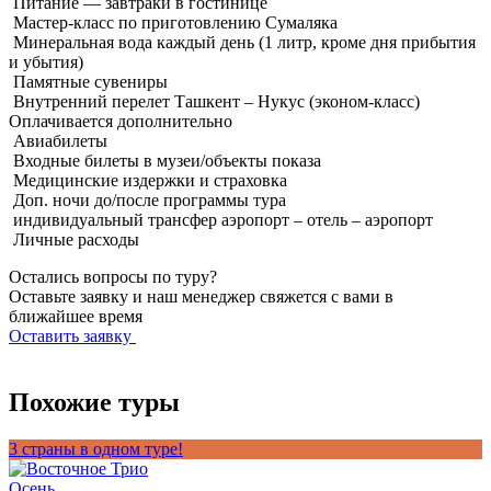
Питание — завтраки в гостинице
Мастер-класс по приготовлению Сумаляка
Минеральная вода каждый день (1 литр, кроме дня прибытия
и убытия)
Памятные сувениры
Внутренний перелет Ташкент – Нукус (эконом-класс)
Оплачивается
дополнительно
Авиабилеты
Входные билеты в музеи/объекты показа
Медицинские издержки и страховка
Доп. ночи до/после программы тура
индивидуальный трансфер аэропорт – отель – аэропорт
Личные расходы
Остались вопросы по туру?
Оставьте заявку и наш менеджер свяжется с вами в
ближайшее время
Оставить заявку
Похожие туры
3 страны в одном туре!
Т
Осень