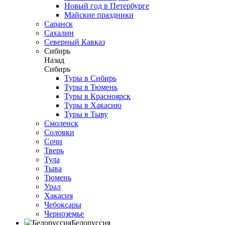
Новый год в Петербурге
Майские праздники
Саранск
Сахалин
Северный Кавказ
Сибирь
Назад
Сибирь
Туры в Сибирь
Туры в Тюмень
Туры в Красноярск
Туры в Хакасию
Туры в Тыву
Смоленск
Соловки
Сочи
Тверь
Тула
Тыва
Тюмень
Урал
Хакасия
Чебоксары
Черноземье
Белоруссия