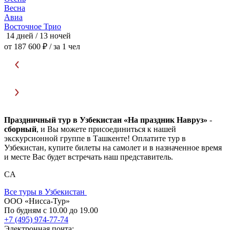
Весна
Авиа
Восточное Трио
П
14 дней / 13 ночей
1
от 187 600 ₽
/ за 1 чел
о
Праздничный тур в Узбекистан «На праздник Навруз»
-
сборный
, и Вы можете присоединиться к нашей
экскурсионной группе в Ташкенте! Оплатите тур в
Узбекистан, купите билеты на самолет и в назначенное время
и месте Вас будет встречать наш представитель.
CA
Все туры в Узбекистан
ООО «Нисса-Тур»
По будням с 10.00 до 19.00
+7 (495) 974-77-74
Электронная почта: