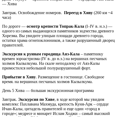
— Хива
Завтрак. Освобождение номеров.
Переезд в Хиву
(260 км ~4
часа)
По дороге —
осмотр крепости Топрак-Кала
(I–IV в. н.э.) —
одного из самых выдающихся памятников зодчества древнего
Хорезма. Вы увидите улицыи площади древнего города,
остатки храма огнепоклонников, а также разрушенный дворец
правителей.
Экскурсия к руинам городища Аяз-Кала
– памятнику
времен зороастризма (IV в. до н.э.)
на вершинах песчаных
холмов Кызылкума
. На скале неподалеку от Аяз-Калы
примостился небольшой полуразрушенный форт.
Прибытие в Хиву
. Размещение в гостинице. Свободное
время.
на вершинах песчаных холмов Кызылкума
.
День 5
Хива — большая экскурсионная программа
Завтрак.
Экскурсия по Хиве
, в ходе которой мы увидим
комплекс Пахлавана Махмуда, крепость Куня-Арк – сердце
Ичан-Калы, цитадель правителей и еще один «город в
городе»; медресе и минарет Ислам Ходжи – самый высокий