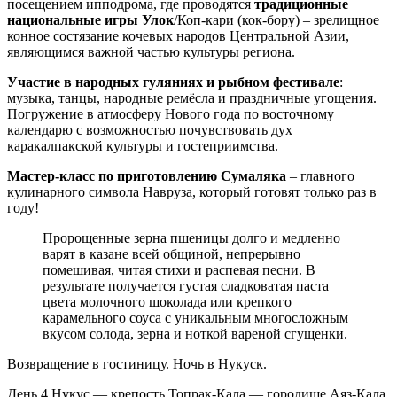
посещением ипподрома, где проводятся
традиционные
национальные игры Улок
/Коп-кари (кок-бору) – зрелищное
конное состязание кочевых народов Центральной Азии,
являющимся важной частью культуры региона.
Участие в народных гуляниях и рыбном фестивале
:
музыка, танцы, народные ремёсла и праздничные угощения.
Погружение в атмосферу Нового года по восточному
календарю с возможностью почувствовать дух
каракалпакской культуры и гостеприимства.
Мастер-класс по приготовлению Сумаляка
– главного
кулинарного символа Навруза, который готовят только раз в
году!
Пророщенные зерна пшеницы долго и медленно
варят в казане всей общиной, непрерывно
помешивая, читая стихи и распевая песни. В
результате получается густая сладковатая паста
цвета молочного шоколада или крепкого
карамельного соуса с уникальным многосложным
вкусом солода, зерна и ноткой вареной сгущенки.
Возвращение в гостиницу. Ночь в Нукуск.
День 4
Нукус — крепость Топрак-Кала — городище Аяз-Кала