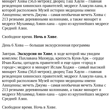
минарет Хивы (56,6 метров); дворец Таш Хаули – главная
резиденция хивинских правителей; медресе Алакули-хана, в
которой расположен Музей истории медицины имени
Авиценны; мечеть Джума – самая необычная мечеть Хивы с
213 резными деревянными колоннами, а также минарет и
медресе Мухаммад Амин-хана – одно из крупнейших медресе
Средней Азии.
Свободное время.
Ночь в Хиве
.
День 6
Хива — большая экскурсионная программа
Завтрак.
Экскурсия по Хиве
, в ходе которой мы увидим
комплекс Пахлавана Махмуда, крепость Куня-Арк – сердце
Ичан-Калы, цитадель правителей и еще один «город в
городе»; медресе и минарет Ислам Ходжи – самый высокий
минарет Хивы (56,6 метров); дворец Таш Хаули – главная
резиденция хивинских правителей; медресе Алакули-хана, в
которой расположен Музей истории медицины имени
Авиценны; мечеть Джума – самая необычная мечеть Хивы с
213 резными деревянными колоннами, а также минарет и
медресе Мухаммад Амин-хана – одно из крупнейших медресе
Средней Азии.
Свободное время. Ночь в Хиве.