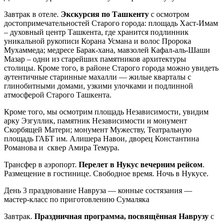
Завтрак в отеле.
Экскурсия по Ташкенту
с осмотром
достопримечательностей Старого города: площадь Хаст-Имам
– духовный центр Ташкента, где хранится подлинник
уникальной рукописи Корана Усмана и волос Пророка
Мухаммеда; медресе Барак-хана, мавзолей Кафал-аль-Шаши
Мазар – одни из старейших памятников архитектуры
столицы. Кроме того, в районе Старого города можно увидеть
аутентичные старинные махалли — жилые кварталы с
глинобитными домами, узкими улочками и подлинной
атмосферой Старого Ташкента.
Кроме того, мы осмотрим площадь Независимости, увидим
арку Эзгуллик, памятник Независимости и монумент
Скорбящей Матери; монумент Мужеству, Театральную
площадь ГАБТ им. Алишера Навои, дворец Константина
Романова и сквер Амира Темура.
Трансфер в аэропорт.
Перелет в Нукус вечерним рейсом
.
Размещение в гостинице. Свободное время. Ночь в Нукусе.
День 3
празднование Навруза — конные состязания —
мастер-класс по приготовлению Сумаляка
Завтрак.
Праздничная программа, посвящённая Наврузу
с