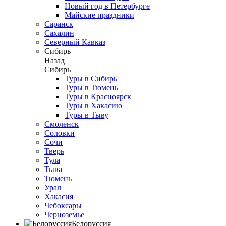
Новый год в Петербурге
Майские праздники
Саранск
Сахалин
Северный Кавказ
Сибирь
Назад
Сибирь
Туры в Сибирь
Туры в Тюмень
Туры в Красноярск
Туры в Хакасию
Туры в Тыву
Смоленск
Соловки
Сочи
Тверь
Тула
Тыва
Тюмень
Урал
Хакасия
Чебоксары
Черноземье
Белоруссия