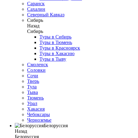
Саранск
Сахалин
Северный Кавказ
Сибирь
Назад
Сибирь
Туры в Сибирь
Туры в Тюмень
Туры в Красноярск
Туры в Хакасию
Туры в Тыву
Смоленск
Соловки
Сочи
Тверь
Тула
Тыва
Тюмень
Урал
Хакасия
Чебоксары
Черноземье
Белоруссия
Назад
Белоруссия