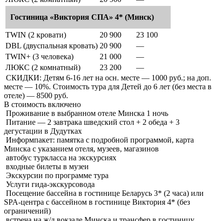
Гостиница «Виктория СПА» 4* (Минск)
TWIN (2 кровати)
20 900
23 100
DBL (двуспальная кровать)
20 900
—
TWIN+ (3 человека)
21 000
—
ЛЮКС (2 комнатный)
23 200
—
СКИДКИ: Детям 6-16 лет на осн. месте — 1000 руб.; на доп.
месте — 10%. Стоимость тура для Детей до 6 лет (без места в
отеле) — 8500 руб.
В стоимость
включено
Проживание в выбранном отеле Минска 1 ночь
Питание — 2 завтрака шведский стол + 2 обеда + 3
дегустации в Дудутках
Информпакет: памятка с подробной программой, карта
Минска с указанием отеля, музеев, магазинов
автобус туркласса на экскурсиях
входные билеты в музеи
Экскурсии по программе тура
Услуги гида-экскурсовода
Посещение бассейна в гостинице Беларусь 3* (2 часа) или
SPA-центра с бассейном в гостинице Виктория 4* (без
ограничений)
встреча на ж/д вокзале Минска и трансфер в гостиницу