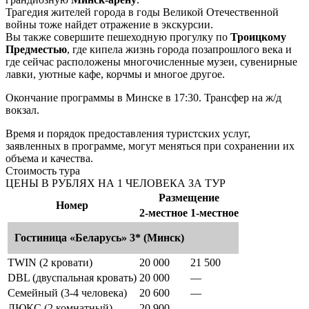
Трагедия жителей города в годы Великой Отечественной
войны тоже найдет отражение в экскурсии.
Вы также совершите пешеходную прогулку по
Троицкому
Предместью
, где кипела жизнь города позапрошлого века и
где сейчас расположены многочисленные музеи, сувенирные
лавки, уютные кафе, корчмы и многое другое.
Окончание программы в Минске в 17:30. Трансфер на ж/д
вокзал.
Время и порядок предоставления туристских услуг,
заявленных в программе, могут меняться при сохранении их
объема и качества.
Стоимость тура
ЦЕНЫ В РУБЛЯХ НА 1 ЧЕЛОВЕКА ЗА ТУР
Размещение
Номер
2-местное
1-местное
Гостиница «Беларусь» 3* (Минск)
TWIN (2 кровати)
20 000
21 500
DBL (двуспальная кровать)
20 000
—
Семейный (3-4 человека)
20 600
—
ЛЮКС (2 комнатный)
20 900
—