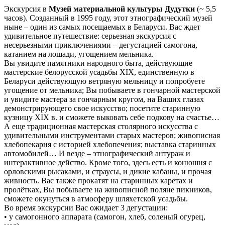
Экскурсия в
Музей материальной культуры Дудутки
(~ 5,5
часов). Cозданный в 1995 году, этот этнографический музей
ныне – один из самых посещаемых в Беларуси. Вас ждет
удивительное путешествие: серьезная экскурсия с
несерьезными приключениями – дегустацией самогона,
катанием на лошади, угощением мельника.
Вы увидите памятники народного быта, действующие
мастерские белорусской усадьбы XIX, единственную в
Беларуси действующую ветряную мельницу и попробуете
угощение от мельника; Вы побываете в гончарной мастерской
и увидите мастера за гончарным кругом, на Ваших глазах
демонстрирующего свое искусство; посетите старинную
кузницу XIX в. и сможете выковать себе подкову на счастье…
А еще традиционная мастерская столярного искусства с
удивительными инструментами старых мастеров; живописная
хлебопекарня с историей хлебопечения; выставка старинных
автомобилей… И везде – этнографический антураж и
интерактивное действо. Кроме того, здесь есть и конюшня с
орловскими рысаками, и страусы, и дикие кабаны, и прочая
живность. Вас также прокатят на старинных каретах и
пролётках, Вы побываете на живописной поляне пикников,
сможете окунуться в атмосферу шляхетской усадьбы.
Во время экскурсии Вас ожидает 3 дегустации:
• у самогонного аппарата (самогон, хлеб, соленый огурец,