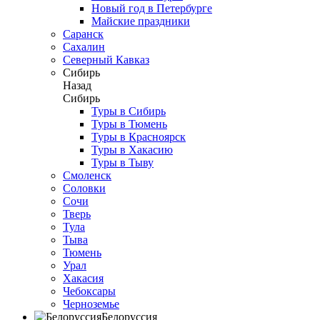
Новый год в Петербурге
Майские праздники
Саранск
Сахалин
Северный Кавказ
Сибирь
Назад
Сибирь
Туры в Сибирь
Туры в Тюмень
Туры в Красноярск
Туры в Хакасию
Туры в Тыву
Смоленск
Соловки
Сочи
Тверь
Тула
Тыва
Тюмень
Урал
Хакасия
Чебоксары
Черноземье
Белоруссия