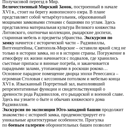
Получасовой переезд в Мир.
Величественный Мирский Замок
, построенный в начале
XVI в., стоит на берегу живописного озера. В плане
представляет собой четырёхугольник, образованный
мощными замковыми стенами с башнями по углам. Здесь
представлена материальная культура Великого княжества
Литовского, охотничьи коллекции, рыцарские доспехи,
старинная мебель и предметы убранства.
Экскурсия по
замку
начнется с исторической части – Радзивиллы,
Витгенштейны, Святополк-Мирские – оставили яркий след не
только в истории замка, но и в истории страны. Погружение в
атмосферу их жизни начинается с подвалов, где хранились
съестные припасы и винные погреба, и заканчивается
парадными залами, утопающими в роскоши рококо…
Основное парадное помещение дворца эпохи Ренессанса –
огромная Столовая с кессонным потолком и мебелью конца
XVI в. Изысканный Портретный зал, выполнявший
репрезентативные функции и свидетельствующий о
древности рода Радзивиллов, его рыцарской и военной славе.
Здесь вы узнаете о быте и обычаях княжеского дома
Радзивиллов.
Экскурсия по экспозиции Юго-западной башни
продолжит
знакомство с историей замка, продемонстрирует его
уникальные архитектурные особенности. Прогулка
по
боевым галереям
оборонительных башен позволит