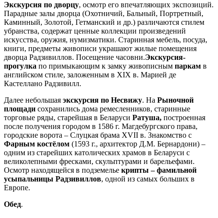
Экскурсия по дворцу
, осмотр его впечатляющих экспозиций.
Парадные залы дворца (Охотничий, Бальный, Портретный,
Каминный, Золотой, Гетманский и др.) различаются стилем
убранства, содержат ценные коллекции произведений
искусства, оружия, нумизматики. Старинная мебель, посуда,
книги, предметы живописи украшают жилые помещения
дворца Радзивиллов. Посещение часовни.
Экскурсия-
прогулка
по примыкающим к замку живописным
паркам
в
английском стиле, заложенным в XIX в. Марией де
Кастеллано Радзивилл.
Далее небольшая
экскурсия по Несвижу
. На
Рыночной
площади
сохранились дома ремесленников, старинные
торговые ряды, старейшая в Беларуси
Ратуша,
построенная
после получения городом в 1586 г. Магдебургского права,
городские ворота – Слуцкая брама XVII в. Знакомство с
Фарным костёлом
(1593 г., архитектор Д.М. Бернардони) –
одним из старейших католических храмов в Беларуси с
великолепными фресками, скульптурами и барельефами.
Осмотр находящейся в подземелье
крипты – фамильной
усыпальницы Радзивиллов
, одной из самых больших в
Европе.
Обед
.