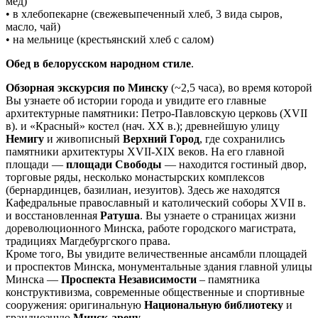
мед)
• в хлебопекарне (свежевыпеченный хлеб, 3 вида сыров,
масло, чай)
• на мельнице (крестьянский хлеб с салом)
Обед в белорусском народном стиле
.
Обзорная экскурсия по Минску
(~2,5 часа), во время которой
Вы узнаете об истории города и увидите его главные
архитектурные памятники: Петро-Павловскую церковь (ХVII
в). и «Красный» костел (нач. ХХ в.); древнейшую улицу
Немигу
и живописный
Верхний Город
, где сохранились
памятники архитектуры XVII-XIX веков. На его главной
площади —
площади Свободы
— находится гостиный двор,
торговые ряды, несколько монастырских комплексов
(бернардинцев, базилиан, иезуитов). Здесь же находятся
Кафедральные православный и католический соборы ХVII в.
и восстановленная
Ратуша
. Вы узнаете о страницах жизни
дореволюционного Минска, работе городского магистрата,
традициях Магдебургского права.
Кроме того, Вы увидите величественные ансамбли площадей
и проспектов Минска, монументальные здания главной улицы
Минска —
Проспекта Независимости
– памятника
конструктивизма, современные общественные и спортивные
сооружения: оригинальную
Национальную библиотеку
и
грандиозную
Минск-арену
.