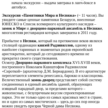
начала экскурсии – выдача завтрака в ланч-боксе в
автобусе.
Экскурсия «Памятники Мира и Несвижа»
(~ 11 часов). Вы
увидите самые ценные памятники Беларуси, внесенные
ЮНЕСКО в Список всемирного культурного наследия –
замок в Мире
и
дворцово-парковый ансамбль в Несвиже
,
многолетняя реставрация которых завершена в 2011 году.
Прибытие в
Несвиж
, который на протяжении веков являлся
столицей ординации
князей Радзивиллов,
одному из
наиболее старинных и знаменитых родов европейской
аристократии, который до сегодняшнего времени не
прекратил своего существования.
Осмотр
Дворцово-паркового комплекса
XVI-XVIII веков,
построенного Николаем Кшиштофом Радзивиллом
«Сироткой» (архитектор Д.М. Бернардони). В его архитектуре
переплетаются элементы ренессанса, барокко и классицизма.
Величественный
замок-дворец
представляет собой систему
соединенных в единый ансамбль зданий, образующих
изящный парадный двор, за пределами которого –
живописные, с безупречным вкусом спроектированные
парки. Это не только одно из самых красивых мест в стране,
но и одно из самых мистических – здесь до сих пор иногда
можно увидеть призрак Черной дамы Несвижа.