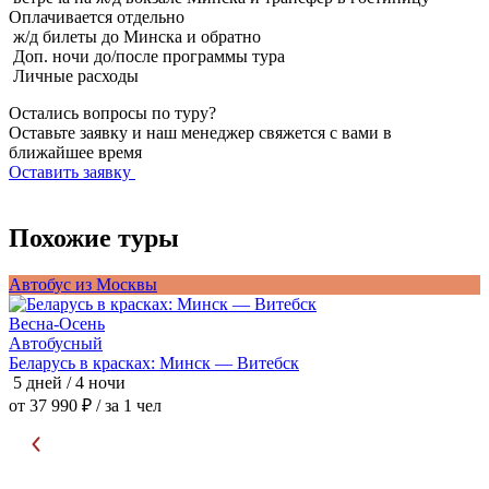
Оплачивается
отдельно
ж/д билеты до Минска и обратно
Доп. ночи до/после программы тура
Личные расходы
Остались вопросы по туру?
Оставьте заявку и наш менеджер свяжется с вами в
ближайшее время
Оставить заявку
Похожие туры
Автобус из Москвы
А
Весна-Осень
В
Автобусный
Беларусь в красках: Минск — Витебск
П
5 дней / 4 ночи
5
от 37 990 ₽
/ за 1 чел
о