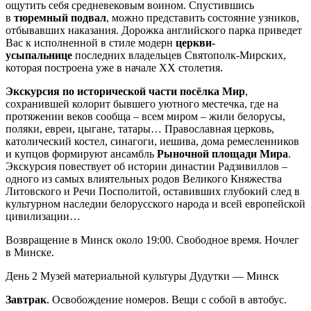
ощутить себя средневековым воином. Спустившись
в
тюремный подвал
, можно представить состояние узников,
отбывавших наказания. Дорожка английского парка приведет
Вас к исполненной в стиле модерн
церкви-
усыпальнице
последних владельцев Святополк-Мирских,
которая построена уже в начале XX столетия.
Экскурсия по исторической части посёлка Мир
,
сохранившей колорит бывшего уютного местечка, где на
протяжении веков сообща – всем миром – жили белорусы,
поляки, евреи, цыгане, татары… Православная церковь,
католический костел, синагоги, иешива, дома ремесленников
и купцов формируют ансамбль
Рыночной площади Мира
.
Экскурсия повествует об истории династии Радзивиллов –
одного из самых влиятельных родов Великого Княжества
Литовского и Речи Посполитой, оставивших глубокий след в
культурном наследии белорусского народа и всей европейской
цивилизации…
Возвращение в Минск около 19:00. Свободное время. Ночлег
в Минске.
День 2
Музей материальной культуры Дудутки — Минск
Завтрак
. Освобождение номеров. Вещи с собой в автобус.