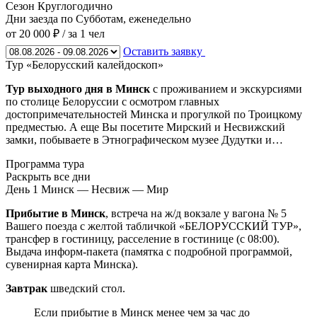
Сезон
Круглогодично
Дни заезда
по Субботам, еженедельно
от 20 000 ₽
/ за 1 чел
Оставить заявку
Тур «Белорусский калейдоскоп»
Тур выходного дня в Минск
с проживанием и экскурсиями
по столице Белоруссии с осмотром главных
достопримечательностей Минска и прогулкой по Троицкому
предместью. А еще Вы посетите Мирский и Несвижский
замки, побываете в Этнографическом музее Дудутки и…
Программа тура
Раскрыть все дни
День 1
Минск — Несвиж — Мир
Прибытие в Минск
, встреча на ж/д вокзале у вагона № 5
Вашего поезда с желтой табличкой «БЕЛОРУССКИЙ ТУР»,
трансфер в гостиницу, расселение в гостинице (с 08:00).
Выдача информ-пакета (памятка с подробной программой,
сувенирная карта Минска).
Завтрак
шведский стол.
Если прибытие в Минск менее чем за час до