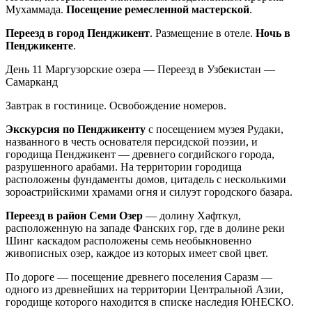
Мухаммада.
Посещение ремесленной мастерской
.
Переезд в город Пенджикент
. Размещение в отеле.
Ночь в
Пенджикенте
.
День 11
Маргузорские озера — Переезд в Узбекистан —
Самарканд
Завтрак в гостинице. Освобождение номеров.
Экскурсия по Пенджикенту
с посещением музея Рудаки,
названного в честь основателя персидской поэзии, и
городища Пенджикент — древнего согдийского города,
разрушенного арабами. На территории городища
расположены фундаменты домов, цитадель с несколькими
зороастрийскими храмами огня и силуэт городского базара.
Переезд в район Семи Озер
— долину Хафткул,
расположенную на западе Фанских гор, где в долине реки
Шинг каскадом расположены семь необыкновенно
живописных озер, каждое из которых имеет свой цвет.
По дороге — посещение древнего поселения Саразм —
одного из древнейших на территории Центральной Азии,
городище которого находится в списке наследия ЮНЕСКО.