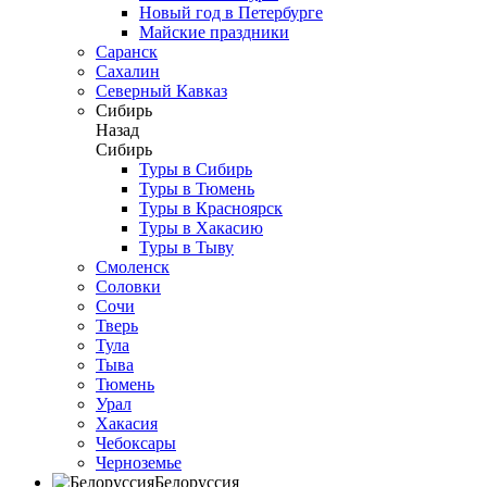
Новый год в Петербурге
Майские праздники
Саранск
Сахалин
Северный Кавказ
Сибирь
Назад
Сибирь
Туры в Сибирь
Туры в Тюмень
Туры в Красноярск
Туры в Хакасию
Туры в Тыву
Смоленск
Соловки
Сочи
Тверь
Тула
Тыва
Тюмень
Урал
Хакасия
Чебоксары
Черноземье
Белоруссия