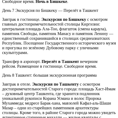
Свободное время.
Ночь в Бишкеке
.
День 7
Экскурсия по Бишкеку — Перелёт в Ташкент
Завтрак в гостинице.
Экскурсия по Бишкеку
с осмотром
главных достопримечательностей столицы Киргизии:
центральная площадь Ала-Тоо, флагшток (смена караула),
памятник Свободы, памятник Манасу и памятник Ленину —
единственный сохранившийся в столицах среднеазиатских
Республик. Посещение Государственного исторического музея
и прогулка по зелёному Дубовому парку с уличными
скульптурами.
Трансфер в аэропорт.
Перелёт в Ташкент
вечерним
рейсом.
Размещение в гостинице. Свободное время.
День 8
Ташкент: большая экскурсионная программа
Завтрак в отеле.
Экскурсия по Ташкенту
с осмотром
достопримечательностей Старого города: площадь Хаст-Имам
– духовный центр Ташкента, где хранится подлинник
уникальной рукописи Корана Усмана и волос Пророка
Мухаммеда; медресе Барак-хана, мавзолей Кафал-аль-Шаши
Мазар – одни из старейших памятников архитектуры
столицы. Кроме того, в районе Старого города можно увидеть
аутентичные старинные махалли — жилые кварталы с