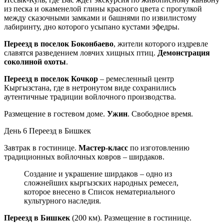
из песка и окаменелой глины красного цвета с прогулкой
между сказочными замками и башнями по извилистому
лабиринту, дно которого усыпано кустами эфедры.
Переезд в поселок Боконбаево
, жители которого издревле
славятся разведением ловчих хищных птиц.
Демонстрация
соколиной охоты
.
Переезд в поселок Кочкор
– ремесленный центр
Кыргызстана, где в нетронутом виде сохранились
аутентичные традиции войлочного производства.
Размещение в гостевом доме.
Ужин
. Свободное время.
День 6
Переезд в Бишкек
Завтрак в гостинице.
Мастер-класс
по изготовлению
традиционных войлочных ковров – ширдаков.
Создание и украшение ширдаков – одно из
сложнейших кыргызских народных ремесел,
которое внесено в Список нематериального
культурного наследия.
Переезд в Бишкек
(200 км). Размещение в гостинице.