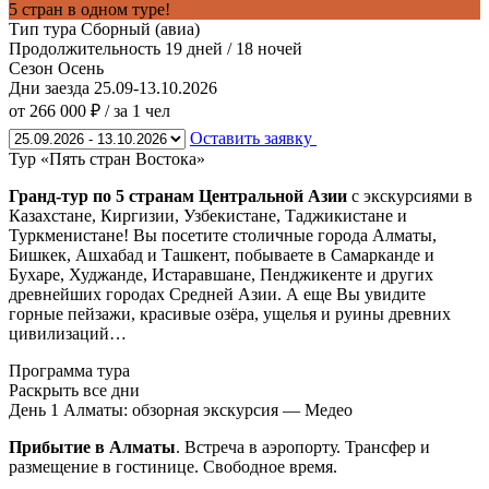
5 стран в одном туре!
Тип тура
Сборный (авиа)
Продолжительность
19 дней / 18 ночей
Сезон
Осень
Дни заезда
25.09-13.10.2026
от 266 000 ₽
/ за 1 чел
Оставить заявку
Тур «Пять стран Востока»
Гранд-тур по 5 странам Центральной Азии
с экскурсиями в
Казахстане, Киргизии, Узбекистане, Таджикистане и
Туркменистане! Вы посетите столичные города Алматы,
Бишкек, Ашхабад и Ташкент, побываете в Самарканде и
Бухаре, Худжанде, Истаравшане, Пенджикенте и других
древнейших городах Средней Азии. А еще Вы увидите
горные пейзажи, красивые озёра, ущелья и руины древних
цивилизаций…
Программа тура
Раскрыть все дни
День 1
Алматы: обзорная экскурсия — Медео
Прибытие в Алматы
. Встреча в аэропорту. Трансфер и
размещение в гостинице. Свободное время.