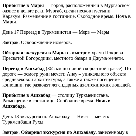
Прибытие в Мары
— город, расположенный в Мургабском
оазисе в дельте реки Мургаб, среди песков пустыни
Каракум. Размещение в гостинице. Свободное время.
Ночь в
Мары
.
День 17
Переезд в Туркменистан — Мерв — Мары
Завтрак. Освобождение номеров.
Обзорная экскурсия в Мары
с осмотром храма Покрова
Пресвятой Богородицы, местного базара и Джума-мечети.
Переезд в Ашхабад
(365 км по новой скоростной трассе). По
дороге — осмотр руин мечети Анау – уникального объекта
средневековой архитектуры, а также а также посещение
конюшни, где разводят легендарных ахалтекинских лошадей.
Прибытие в Ашхабад
— столицу Туркменистана.
Размещение в гостинице. Свободное время.
Ночь в
Ашхабаде
.
День 18
экскурсия по Ашхабаду — Ниса — мечеть
Туркменбаши Рухы
Завтрак.
Обзорная экскурсия по Ашхабаду
, занесенному в