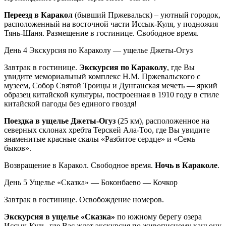
Переезд в Каракол
(бывший Пржевальск) – уютный городок,
расположенный на восточной части Иссык-Куля, у подножия
Тянь-Шаня. Размещение в гостинице. Свободное время.
День 4
Экскурсия по Караколу — ущелье Джеты-Огуз
Завтрак в гостинице.
Экскурсия по Караколу
, где Вы
увидите мемориальный комплекс Н.М. Пржевальского с
музеем, Собор Святой Троицы и Дунганская мечеть — яркий
образец китайской культуры, построенная в 1910 году в стиле
китайской пагоды без единого гвоздя!
Поездка в ущелье Джеты-Огуз
(25 км), расположенное на
северных склонах хребта Терскей Ала-Тоо, где Вы увидите
знаменитые красные скалы «Разбитое сердце» и «Семь
быков».
Возвращение в Каракол. Свободное время.
Ночь в Караколе
.
День 5
Ущелье «Сказка» — Боконбаево — Кочкор
Завтрак в гостинице. Освобождение номеров.
Экскурсия в ущелье «Сказка»
по южному берегу озера
Иссык-Куль, где Вас ждет экскурсия по живописному каньону