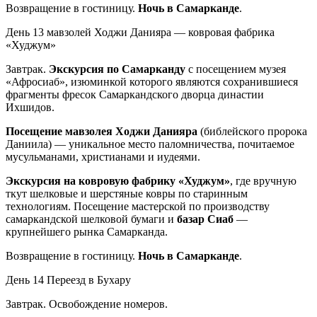
Возвращение в гостиницу.
Ночь в Самарканде
.
День 13
мавзолей Ходжи Данияра — ковровая фабрика
«Худжум»
Завтрак.
Экскурсия по Самарканду
с посещением музея
«Афросиаб», изюминкой которого являются сохранившиеся
фрагменты фресок Самаркандского дворца династии
Ихшидов.
Посещение мавзолея Ходжи Данияра
(библейского пророка
Даниила) — уникальное место паломничества, почитаемое
мусульманами, христианами и иудеями.
Экскурсия на ковровую фабрику «Худжум»
, где вручную
ткут шелковые и шерстяные ковры по старинным
технологиям. Посещение мастерской по производству
самаркандской шелковой бумаги и
базар Сиаб
—
крупнейшего рынка Самарканда.
Возвращение в гостиницу.
Ночь в Самарканде
.
День 14
Переезд в Бухару
Завтрак. Освобождение номеров.