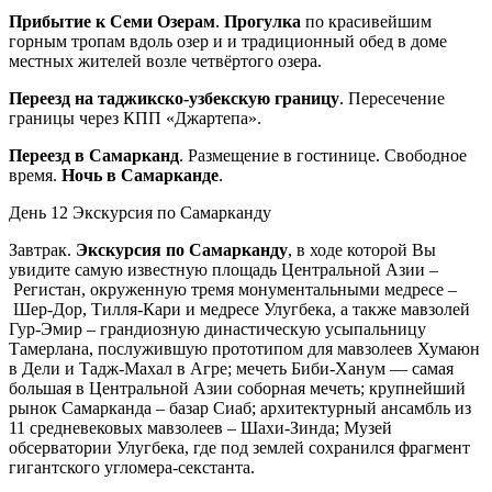
Прибытие к Семи Озерам
.
Прогулка
по красивейшим
горным тропам вдоль озер и и традиционный обед в доме
местных жителей возле четвёртого озера.
Переезд на таджикско-узбекскую границу
. Пересечение
границы через КПП «Джартепа».
Переезд в Самарканд
. Размещение в гостинице. Свободное
время.
Ночь в Самарканде
.
День 12
Экскурсия по Самарканду
Завтрак.
Экскурсия по Самарканду
, в ходе которой Вы
увидите самую известную площадь Центральной Азии –
Регистан, окруженную тремя монументальными медресе –
Шер-Дор, Тилля-Кари и медресе Улугбека, а также мавзолей
Гур-Эмир – грандиозную династическую усыпальницу
Тамерлана, послужившую прототипом для мавзолеев Хумаюн
в Дели и Тадж-Махал в Агре; мечеть Биби-Ханум — самая
большая в Центральной Азии соборная мечеть; крупнейший
рынок Самарканда – базар Сиаб; архитектурный ансамбль из
11 средневековых мавзолеев – Шахи-Зинда; Музей
обсерватории Улугбека, где под землей сохранился фрагмент
гигантского угломера-секстанта.