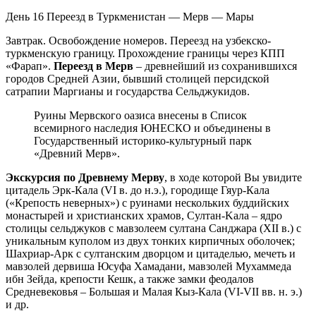
День 16
Переезд в Туркменистан — Мерв — Мары
Завтрак. Освобождение номеров. Переезд на узбекско-
туркменскую границу. Прохождение границы через КПП
«Фарап».
Переезд в Мерв
– древнейший из сохранившихся
городов Средней Азии, бывший столицей персидской
сатрапии Маргианы и государства Сельджукидов.
Руины Мервского оазиса внесены в Список
всемирного наследия ЮНЕСКО и объединены в
Государственный историко-культурный парк
«Древний Мерв».
Экскурсия по Древнему Мерву
, в ходе которой Вы увидите
цитадель Эрк-Кала (VI в. до н.э.), городище Гяур-Кала
(«Крепость неверных») с руинами нескольких буддийских
монастырей и христианских храмов, Султан-Kaла – ядро
столицы сельджуков с мавзолеем султана Санджара (XII в.) с
уникальным куполом из двух тонких кирпичных оболочек;
Шахриар-Арк с султанским дворцом и цитаделью, мечеть и
мавзолей дервиша Юсуфа Хамадани, мавзолей Мухаммеда
ибн Зейда, крепости Кешк, а также замки феодалов
Средневековья – Большая и Малая Кыз-Кала (VI-VII вв. н. э.)
и др.