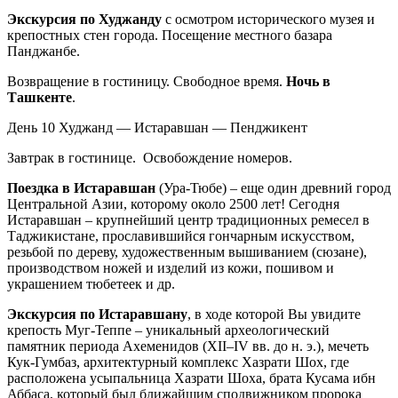
Экскурсия по Худжанду
с осмотром исторического музея и
крепостных стен города. Посещение местного базара
Панджанбе.
Возвращение в гостиницу. Свободное время.
Ночь в
Ташкенте
.
День 10
Худжанд — Истаравшан — Пенджикент
Завтрак в гостинице. Освобождение номеров.
Поездка в Истаравшан
(Ура-Тюбе) – еще один древний город
Центральной Азии, которому около 2500 лет! Сегодня
Истаравшан – крупнейший центр традиционных ремесел в
Таджикистане, прославившийся гончарным искусством,
резьбой по дереву, художественным вышиванием (сюзане),
производством ножей и изделий из кожи, пошивом и
украшением тюбетеек и др.
Экскурсия по Истаравшану
, в ходе которой Вы увидите
крепость Муг-Теппе – уникальный археологический
памятник периода Ахеменидов (ХII–IV вв. до н. э.), мечеть
Кук-Гумбаз, архитектурный комплекс Хазрати Шох, где
расположена усыпальница Хазрати Шоха, брата Кусама ибн
Аббаса, который был ближайшим сподвижником пророка