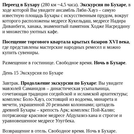
Переезд в Бухару
(280 км ~4,5 часа).
Экскурсия по Бухаре
, в
ходе которой Вы увидите ансамбль Ляби-Хауз – самую
известную площадь Бухары с искусственным прудом, вокруг
которого расположены медресе Кукельдаш, медресе Надира
Диванбеги, ханака, знаменитый памятник Ходже Насреддину
и множество уютных кафе.
Посещение торгового квартала крытых базаров XVI века
,
где представлены мастерские народных ремесел и можно
купить сувениры.
Размещение в гостинице. Свободное время.
Ночь в Бухаре
.
День 15
Экскурсия по Бухаре
Завтрак.
Продолжение экскурсии по Бухаре
: Вы увидите
мавзолей Саманидов – династическая усыпальница,
сочетающая традиции согдийской и исламской архитектуры;
комплекс Боло-Хауз, состоящий из водоема, минарета и
мечети, украшенной 20 резными колоннами; цитадель
древней Бухары – крепость Арк; комплекс Пой-Калян;
потрясающе красивое медресе Абдулазиз-хана и строгое и
уравновешенное медресе Улугбека.
Возвращение в отель. Свободное время. Ночь в Бухаре.