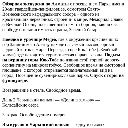
Обзорная экскурсия по Алматы
с посещением Парка имени
28-ми гвардейцев-панфиловцев, осмотром Свято-
Вознесенского кафедрального собора – одного из
красивейших деревянных строений в мире, Мемориал Славы
и Вечный Огонь, посвященный памяти борцов, павших за
свободу и независимость страны, Зеленый базар.
Поездка в урочище Медео
, где в окружении красивейших
гор Заилийского Алатау находится самый высокогорный
ледовый каток в мире. Переезд к горе Кок-Тобе («Зелёный
холм»), где находится туристическая парковая зона.
Подъем
на вершину горы Кок-Тобе
по извилистой горной дороге-
серпантину на микроавтобусе. Свободное время на смотровой
площадке, с которой открывается замечательный вид на
город. Посещение сувенирных лавок парка.
Спуск с горы на
фуникулёре
.
Возвращение в отель. Свободное время.
День 2
Чарынский каньон — «Долина замков» —
Кольсайские озёра
Завтрак. Освобождение номеров
Экскурсия в Чарынский каньон
— одну из самых