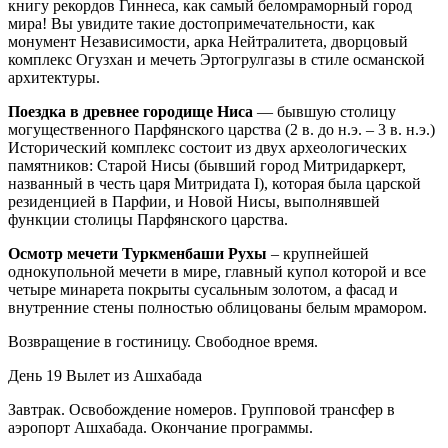
книгу рекордов Гиннеса, как самый беломраморный город
мира! Вы увидите такие достопримечательности, как
монумент Независимости, арка Нейтралитета, дворцовый
комплекс Огузхан и мечеть Эртогрулгазы в стиле османской
архитектуры.
Поездка в древнее городище Ниса
— бывшую столицу
могущественного Парфянского царства (2 в. до н.э. – 3 в. н.э.)
Исторический комплекс состоит из двух археологических
памятников: Старой Нисы (бывший город Митридаркерт,
названный в честь царя Митридата I), которая была царской
резиденцией в Парфии, и Новой Нисы, выполнявшей
функции столицы Парфянского царства.
Осмотр мечети Туркменбаши Рухы
– крупнейшей
однокупольной мечети в мире, главный купол которой и все
четыре минарета покрыты сусальным золотом, а фасад и
внутренние стены полностью облицованы белым мрамором.
Возвращение в гостиницу. Свободное время.
День 19
Вылет из Ашхабада
Завтрак. Освобождение номеров. Групповой трансфер в
аэропорт Ашхабада. Окончание программы.