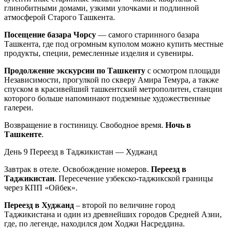
глинобитными домами, узкими улочками и подлинной
атмосферой Старого Ташкента.
Посещение базара Чорсу
— самого старинного базара
Ташкента, где под огромным куполом можно купить местные
продукты, специи, ремесленные изделия и сувениры.
Продолжение экскурсии по Ташкенту
с осмотром площади
Независимости, прогулкой по скверу Амира Темура, а также
спуском в красивейший ташкентский метрополитен, станции
которого больше напоминают подземные художественные
галереи.
Возвращение в гостиницу. Свободное время.
Ночь в
Ташкенте
.
День 9
Переезд в Таджикистан — Худжанд
Завтрак в отеле. Освобождение номеров.
Переезд в
Таджикистан
. Пересечение узбекско-таджикской границы
через КПП «Ойбек».
Переезд в Худжанд
– второй по величине город
Таджикистана и один из древнейших городов Средней Азии,
где, по легенде, находился дом Ходжи Насреддина.