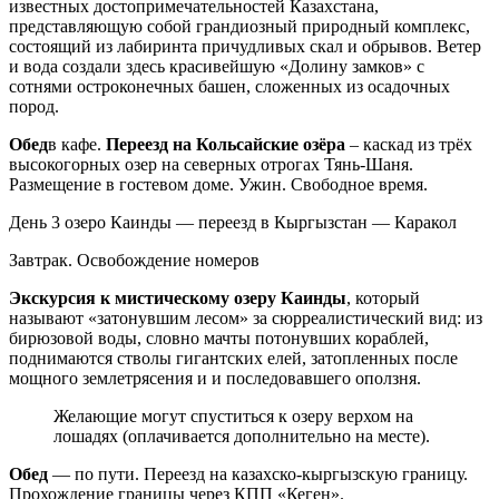
известных достопримечательностей Казахстана,
представляющую собой грандиозный природный комплекс,
состоящий из лабиринта причудливых скал и обрывов. Ветер
и вода создали здесь красивейшую «Долину замков» с
сотнями остроконечных башен, сложенных из осадочных
пород.
Обед
в кафе.
Переезд на Кольсайские озёра
– каскад из трёх
высокогорных озер на северных отрогах Тянь-Шаня.
Размещение в гостевом доме. Ужин. Свободное время.
День 3
озеро Каинды — переезд в Кыргызстан — Каракол
Завтрак. Освобождение номеров
Экскурсия к мистическому озеру Каинды
, который
называют «затонувшим лесом» за сюрреалистический вид: из
бирюзовой воды, словно мачты потонувших кораблей,
поднимаются стволы гигантских елей, затопленных после
мощного землетрясения и и последовавшего оползня.
Желающие могут спуститься к озеру верхом на
лошадях (оплачивается дополнительно на месте).
Обед
— по пути. Переезд на казахско-кыргызскую границу.
Прохождение границы через КПП «Кеген».