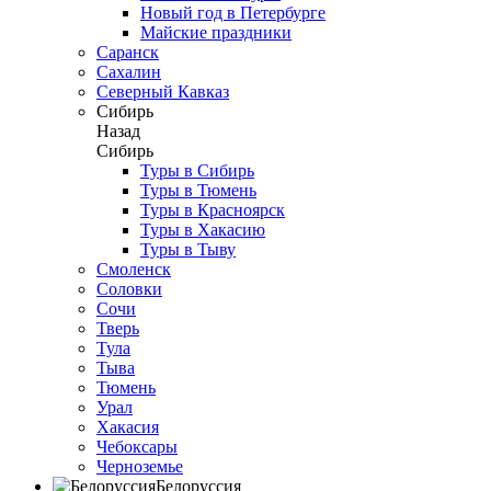
Новый год в Петербурге
Майские праздники
Саранск
Сахалин
Северный Кавказ
Сибирь
Назад
Сибирь
Туры в Сибирь
Туры в Тюмень
Туры в Красноярск
Туры в Хакасию
Туры в Тыву
Смоленск
Соловки
Сочи
Тверь
Тула
Тыва
Тюмень
Урал
Хакасия
Чебоксары
Черноземье
Белоруссия