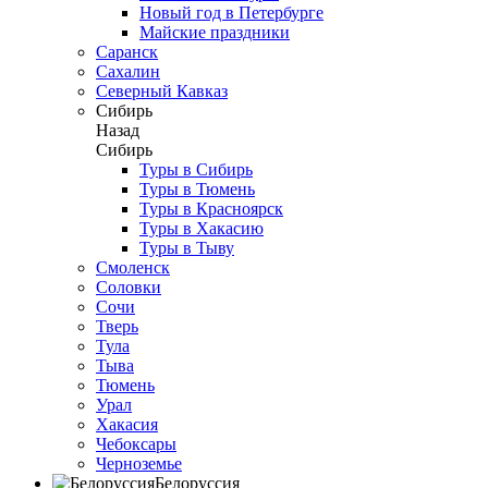
Новый год в Петербурге
Майские праздники
Саранск
Сахалин
Северный Кавказ
Сибирь
Назад
Сибирь
Туры в Сибирь
Туры в Тюмень
Туры в Красноярск
Туры в Хакасию
Туры в Тыву
Смоленск
Соловки
Сочи
Тверь
Тула
Тыва
Тюмень
Урал
Хакасия
Чебоксары
Черноземье
Белоруссия